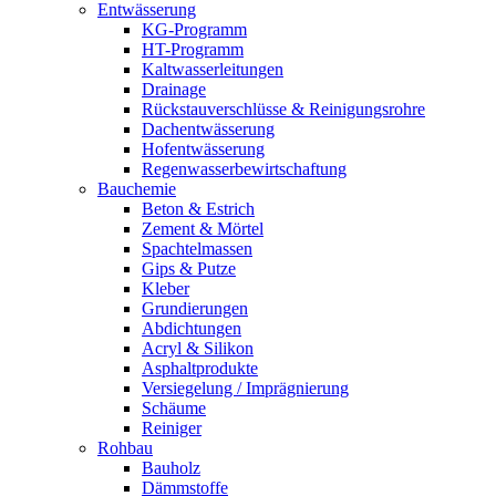
Entwässerung
KG-Programm
HT-Programm
Kaltwasserleitungen
Drainage
Rückstauverschlüsse & Reinigungsrohre
Dachentwässerung
Hofentwässerung
Regenwasserbewirtschaftung
Bauchemie
Beton & Estrich
Zement & Mörtel
Spachtelmassen
Gips & Putze
Kleber
Grundierungen
Abdichtungen
Acryl & Silikon
Asphaltprodukte
Versiegelung / Imprägnierung
Schäume
Reiniger
Rohbau
Bauholz
Dämmstoffe