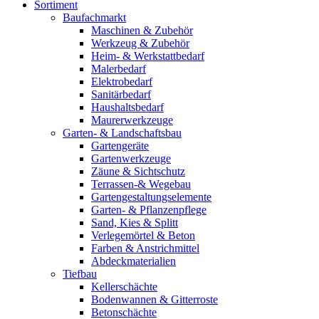
Sortiment
Baufachmarkt
Maschinen & Zubehör
Werkzeug & Zubehör
Heim- & Werkstattbedarf
Malerbedarf
Elektrobedarf
Sanitärbedarf
Haushaltsbedarf
Maurerwerkzeuge
Garten- & Landschaftsbau
Gartengeräte
Gartenwerkzeuge
Zäune & Sichtschutz
Terrassen-& Wegebau
Gartengestaltungselemente
Garten- & Pflanzenpflege
Sand, Kies & Splitt
Verlegemörtel & Beton
Farben & Anstrichmittel
Abdeckmaterialien
Tiefbau
Kellerschächte
Bodenwannen & Gitterroste
Betonschächte