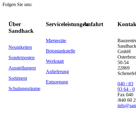
Folgen Sie uns:
Über
Serviceleistungen
Anfahrt
Kontak
Sandhack
Mietgeräte
Bauzent
Sandhac
Neuigkeiten
Betontankstelle
GmbH
Osterbro
Sonderposten
Werkstatt
50-54
Ausstellungen
22869
Anlieferung
Schenefe
Sortiment
Entsorgung
040 / 83
Schulungsräume
93 64 - 0
Fax 040
/840 60 
info@san