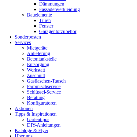
Dämmungen
Fassadenverkleidung
Bauelemente
Türen
Fenster
Garagentorzubehör
Sonderposten
Services
Mietgeräte
Anlieferung
Betontankstelle
Entsorgung
Werkstatt
Zuschnitt
Gasflaschen-Tausch
Farbmischservice
Schlüssel-Service
Beratung
Konfiguratoren
Aktionen
Tipps & Inspirationen
Gartentipps
DIY-Anleitungen
Kataloge & Flyer
Über uns