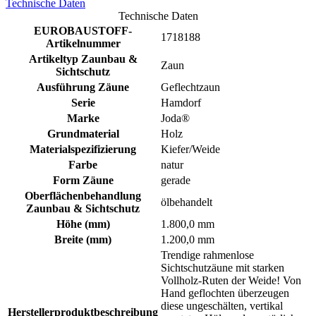
Technische Daten
Technische Daten
EUROBAUSTOFF-
1718188
Artikelnummer
Artikeltyp Zaunbau &
Zaun
Sichtschutz
Ausführung Zäune
Geflechtzaun
Serie
Hamdorf
Marke
Joda®
Grundmaterial
Holz
Materialspezifizierung
Kiefer/Weide
Farbe
natur
Form Zäune
gerade
Oberflächenbehandlung
ölbehandelt
Zaunbau & Sichtschutz
Höhe (mm)
1.800,0 mm
Breite (mm)
1.200,0 mm
Trendige rahmenlose
Sichtschutzäune mit starken
Vollholz-Ruten der Weide! Von
Hand geflochten überzeugen
diese ungeschälten, vertikal
Herstellerproduktbeschreibung