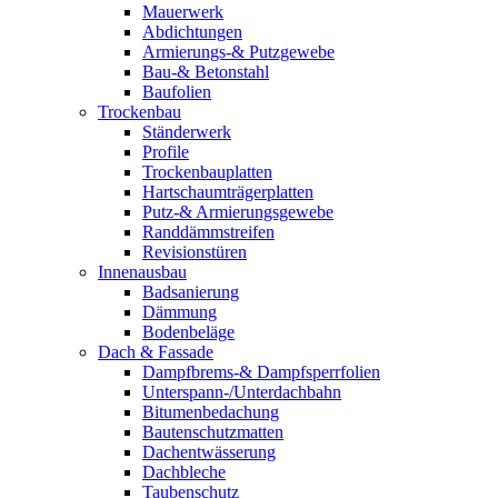
Mauerwerk
Abdichtungen
Armierungs-& Putzgewebe
Bau-& Betonstahl
Baufolien
Trockenbau
Ständerwerk
Profile
Trockenbauplatten
Hartschaumträgerplatten
Putz-& Armierungsgewebe
Randdämmstreifen
Revisionstüren
Innenausbau
Badsanierung
Dämmung
Bodenbeläge
Dach & Fassade
Dampfbrems-& Dampfsperrfolien
Unterspann-/Unterdachbahn
Bitumenbedachung
Bautenschutzmatten
Dachentwässerung
Dachbleche
Taubenschutz