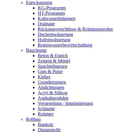
Entwässerung
KG-Programm
HT-Programm
Kaltwasserleitungen
Drainage
Rückstauverschlüsse & Reinigungsrohre
Dachentwässerung
Hofentwässerung
Regenwasserbewirtschaftung
Bauchemie
Beton & Estrich
Zement & Mörtel
Spachtelmassen
Gips & Putze
Kleber
Grundierungen
Abdichtungen
Acryl & Silikon
Asphaltprodukte
Versiegelung / Imprägnierung
Schäume
Reiniger
Rohbau
Bauholz
Dämmstoffe