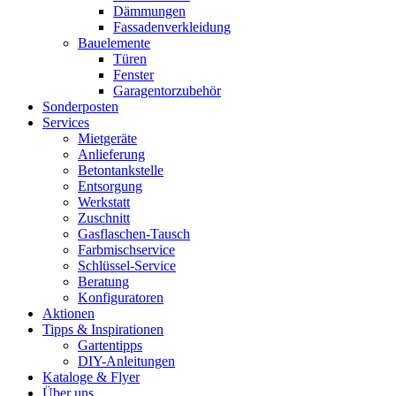
Dämmungen
Fassadenverkleidung
Bauelemente
Türen
Fenster
Garagentorzubehör
Sonderposten
Services
Mietgeräte
Anlieferung
Betontankstelle
Entsorgung
Werkstatt
Zuschnitt
Gasflaschen-Tausch
Farbmischservice
Schlüssel-Service
Beratung
Konfiguratoren
Aktionen
Tipps & Inspirationen
Gartentipps
DIY-Anleitungen
Kataloge & Flyer
Über uns