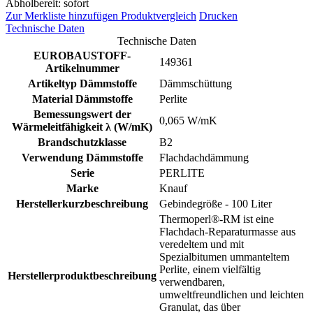
Abholbereit: sofort
Zur Merkliste hinzufügen
Produktvergleich
Drucken
Technische Daten
Technische Daten
EUROBAUSTOFF-
149361
Artikelnummer
Artikeltyp Dämmstoffe
Dämmschüttung
Material Dämmstoffe
Perlite
Bemessungswert der
0,065 W/mK
Wärmeleitfähigkeit λ (W/mK)
Brandschutzklasse
B2
Verwendung Dämmstoffe
Flachdachdämmung
Serie
PERLITE
Marke
Knauf
Herstellerkurzbeschreibung
Gebindegröße - 100 Liter
Thermoperl®-RM ist eine
Flachdach-Reparaturmasse aus
veredeltem und mit
Spezialbitumen ummanteltem
Perlite, einem vielfältig
Herstellerproduktbeschreibung
verwendbaren,
umweltfreundlichen und leichten
Granulat, das über