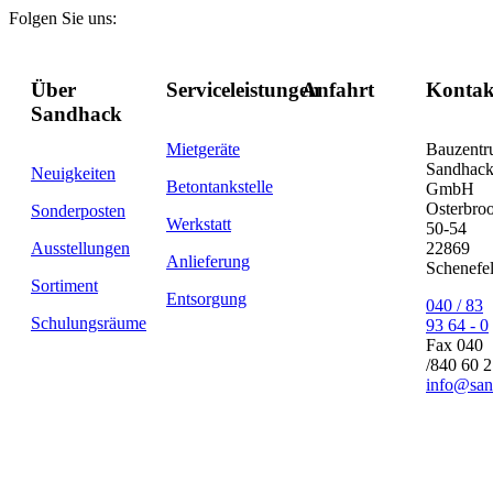
Folgen Sie uns:
Über
Serviceleistungen
Anfahrt
Kontak
Sandhack
Mietgeräte
Bauzent
Sandhac
Neuigkeiten
Betontankstelle
GmbH
Osterbro
Sonderposten
Werkstatt
50-54
Ausstellungen
22869
Anlieferung
Schenefe
Sortiment
Entsorgung
040 / 83
Schulungsräume
93 64 - 0
Fax 040
/840 60 
info@san