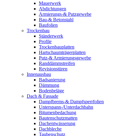
Mauerwerk
Abdichtungen
Armierungs-& Putzgewebe
Bau-& Betonstahl
Baufolien
Trockenbau
Ständerwerk
Profile
Trockenbauplatten
Hartschaumträgerplatten
Putz-& Armierungsgewebe
Randdämmstreifen
Revisionstüren
Innenausbau
Badsanierung
Dämmung
Bodenbeläge
Dach & Fassade
Dampfbrems-& Dampfsperrfolien
Unterspann-/Unterdachbahn
Bitumenbedachung
Bautenschutzmatten
Dachentwässerung
Dachbleche
Taubenschutz