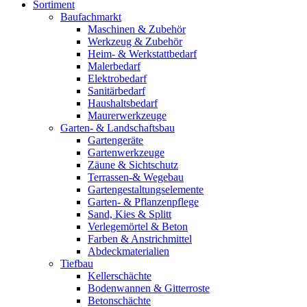
Sortiment
Baufachmarkt
Maschinen & Zubehör
Werkzeug & Zubehör
Heim- & Werkstattbedarf
Malerbedarf
Elektrobedarf
Sanitärbedarf
Haushaltsbedarf
Maurerwerkzeuge
Garten- & Landschaftsbau
Gartengeräte
Gartenwerkzeuge
Zäune & Sichtschutz
Terrassen-& Wegebau
Gartengestaltungselemente
Garten- & Pflanzenpflege
Sand, Kies & Splitt
Verlegemörtel & Beton
Farben & Anstrichmittel
Abdeckmaterialien
Tiefbau
Kellerschächte
Bodenwannen & Gitterroste
Betonschächte