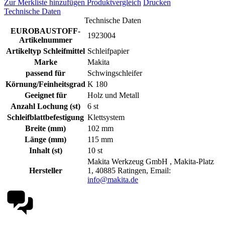
Zur Merkliste hinzufügen
Produktvergleich
Drucken
Technische Daten
Technische Daten
EUROBAUSTOFF-
1923004
Artikelnummer
Artikeltyp Schleifmittel
Schleifpapier
Marke
Makita
passend für
Schwingschleifer
Körnung/Feinheitsgrad
K 180
Geeignet für
Holz und Metall
Anzahl Lochung (st)
6 st
Schleifblattbefestigung
Klettsystem
Breite (mm)
102 mm
Länge (mm)
115 mm
Inhalt (st)
10 st
Makita Werkzeug GmbH , Makita-Platz
Hersteller
1, 40885 Ratingen, Email:
info@makita.de