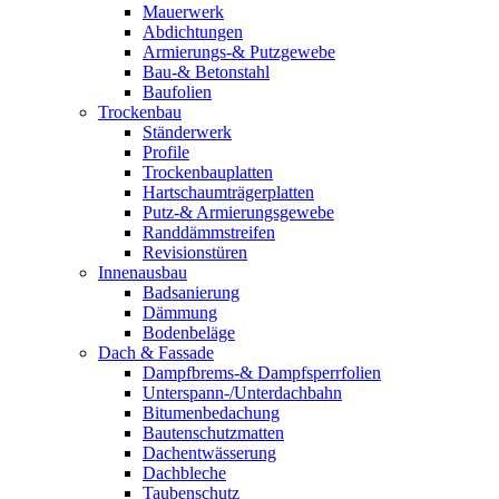
Mauerwerk
Abdichtungen
Armierungs-& Putzgewebe
Bau-& Betonstahl
Baufolien
Trockenbau
Ständerwerk
Profile
Trockenbauplatten
Hartschaumträgerplatten
Putz-& Armierungsgewebe
Randdämmstreifen
Revisionstüren
Innenausbau
Badsanierung
Dämmung
Bodenbeläge
Dach & Fassade
Dampfbrems-& Dampfsperrfolien
Unterspann-/Unterdachbahn
Bitumenbedachung
Bautenschutzmatten
Dachentwässerung
Dachbleche
Taubenschutz