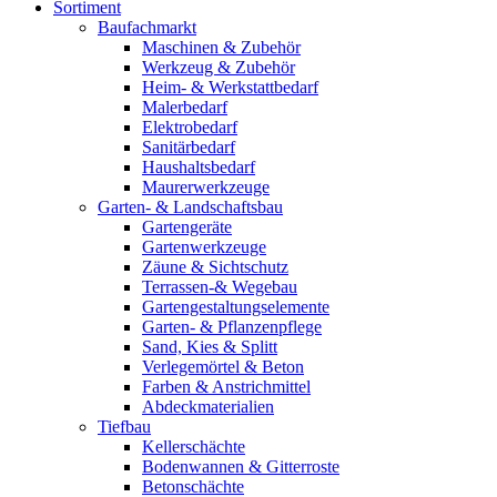
Sortiment
Baufachmarkt
Maschinen & Zubehör
Werkzeug & Zubehör
Heim- & Werkstattbedarf
Malerbedarf
Elektrobedarf
Sanitärbedarf
Haushaltsbedarf
Maurerwerkzeuge
Garten- & Landschaftsbau
Gartengeräte
Gartenwerkzeuge
Zäune & Sichtschutz
Terrassen-& Wegebau
Gartengestaltungselemente
Garten- & Pflanzenpflege
Sand, Kies & Splitt
Verlegemörtel & Beton
Farben & Anstrichmittel
Abdeckmaterialien
Tiefbau
Kellerschächte
Bodenwannen & Gitterroste
Betonschächte