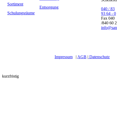
Sortiment
Entsorgung
040 / 83
Schulungsräume
93 64 - 0
Fax 040
/840 60 
info@san
Impressum
|
AGB
|
Datenschutz
kurzfristig