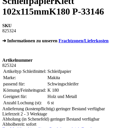
SchleifpapierKlett
102x115mmK180 P-33146
SKU
825324
➔ Informationen zu unseren
Frachtzonen/Lieferkosten
Artikelnummer
825324
Artikeltyp Schleifmittel:
Schleifpapier
Marke:
Makita
passend für:
Schwingschleifer
Körnung/Feinheitsgrad:
K 180
Geeignet für:
Holz und Metall
Anzahl Lochung (st):
6 st
Anlieferung (kostenpflichtig) geringer Bestand verfügbar
Lieferzeit 2 - 3 Werktage
Abholung (in Schenefeld) geringer Bestand verfügbar
Abholbereit: sofort