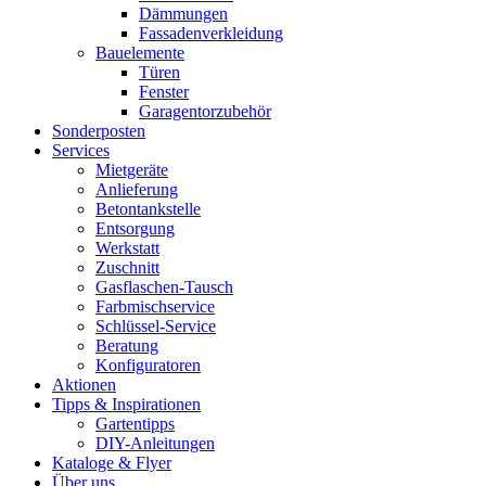
Dämmungen
Fassadenverkleidung
Bauelemente
Türen
Fenster
Garagentorzubehör
Sonderposten
Services
Mietgeräte
Anlieferung
Betontankstelle
Entsorgung
Werkstatt
Zuschnitt
Gasflaschen-Tausch
Farbmischservice
Schlüssel-Service
Beratung
Konfiguratoren
Aktionen
Tipps & Inspirationen
Gartentipps
DIY-Anleitungen
Kataloge & Flyer
Über uns