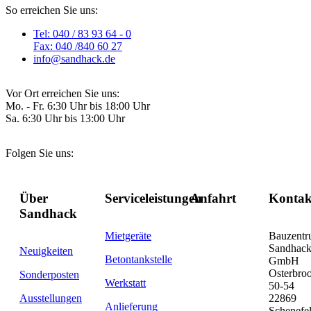
So erreichen Sie uns:
Tel: 040 / 83 93 64 - 0
Fax: 040 /840 60 27
info@sandhack.de
Vor Ort erreichen Sie uns:
Mo. - Fr. 6:30 Uhr bis 18:00 Uhr
Sa. 6:30 Uhr bis 13:00 Uhr
Folgen Sie uns:
Über
Serviceleistungen
Anfahrt
Kontak
Sandhack
Mietgeräte
Bauzent
Sandhac
Neuigkeiten
Betontankstelle
GmbH
Osterbro
Sonderposten
Werkstatt
50-54
Ausstellungen
22869
Anlieferung
Schenefe