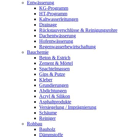
Entwässerung
KG-Programm
HT-Programm
Kaltwasserleitungen
Drainage
Rückstauverschlüsse & Reinigungsrohre
Dachentwässerung
Hofentwässerung
Regenwasserbewirtschaftung
Bauchemie
Beton & Estrich
Zement & Mörtel
Spachtelmassen
Gips & Putze
Kleber
Grundierungen
Abdichtungen
Acryl & Silikon
Asphaltprodukte
Versiegelung / Imprägnierung
Schäume
Reiniger
Rohbau
Bauholz
Dämmstoffe