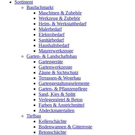
Sortiment
Baufachmarkt
Maschinen & Zubehör
Werkzeug & Zubehör
Heim- & Werkstattbedarf
Malerbedarf
Elektrobedarf
Sanitärbedarf
Haushaltsbedarf
Maurerwerkzeuge
Garten- & Landschaftsbau
Gartengeräte
Gartenwerkzeuge
Zäune & Sichtschutz
Terrassen-& Wegebau
Gartengestaltungselemente
Garten- & Pflanzenpflege
Sand, Kies & Splitt
Verlegemörtel & Beton
Farben & Anstrichmittel
Abdeckmaterialien
Tiefbau
Kellerschächte
Bodenwannen & Gitterroste
Betonschächte