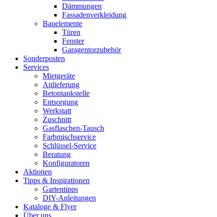
Dämmungen
Fassadenverkleidung
Bauelemente
Türen
Fenster
Garagentorzubehör
Sonderposten
Services
Mietgeräte
Anlieferung
Betontankstelle
Entsorgung
Werkstatt
Zuschnitt
Gasflaschen-Tausch
Farbmischservice
Schlüssel-Service
Beratung
Konfiguratoren
Aktionen
Tipps & Inspirationen
Gartentipps
DIY-Anleitungen
Kataloge & Flyer
Über uns