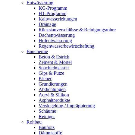
Entwässerung
KG-Programm
HT-Programm
Kaltwasserleitungen
Drainage
Rückstauverschlüsse & Reinigungsrohre
Dachentwässerung
Hofentwässerung
Regenwasserbewirtschaftung
Bauchemie
Beton & Estrich
Zement & Mörtel
Spachtelmassen
Gips & Putze
Kleber
Grundierungen
Abdichtungen
Acryl & Silikon
Asphaltprodukte
Versiegelung / Imprägnierung
Schäume
Reiniger
Rohbau
Bauholz
Dämmstoffe