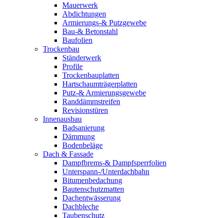
Mauerwerk
Abdichtungen
Armierungs-& Putzgewebe
Bau-& Betonstahl
Baufolien
Trockenbau
Ständerwerk
Profile
Trockenbauplatten
Hartschaumträgerplatten
Putz-& Armierungsgewebe
Randdämmstreifen
Revisionstüren
Innenausbau
Badsanierung
Dämmung
Bodenbeläge
Dach & Fassade
Dampfbrems-& Dampfsperrfolien
Unterspann-/Unterdachbahn
Bitumenbedachung
Bautenschutzmatten
Dachentwässerung
Dachbleche
Taubenschutz