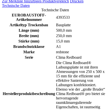
Zur Merkliste hinzufügen
Produktvergleich
Drucken
Technische Daten
Technische Daten
EUROBAUSTOFF-
4393533
Artikelnummer
Artikeltyp Trockenbau
Bauplatte
Länge (mm)
500,0 mm
Breite (mm)
250,0 mm
Stärke (mm)
15,0 mm
Brandschutzklasse
A1
Marke
redstone
Serie
Clima Redboard
Die Clima Redboard®
Laibungsplatte ist mit ihren
Abmessungen von 250 x 500 x
15 mm für die effiziente und
effektive Sanierung von
Laibungen konfektioniert.
Ebenso wie der „große Bruder“
Herstellerproduktbeschreibung
Clima Redboard® pro bietet sie
hervorragende
raumklimaregulierende
Eigenschaften, ist raumseitig