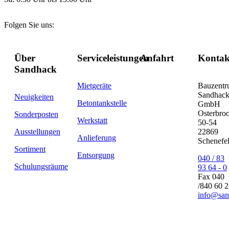
Folgen Sie uns:
Über
Serviceleistungen
Anfahrt
Kontak
Sandhack
Mietgeräte
Bauzent
Sandhac
Neuigkeiten
Betontankstelle
GmbH
Osterbro
Sonderposten
Werkstatt
50-54
Ausstellungen
22869
Anlieferung
Schenefe
Sortiment
Entsorgung
040 / 83
Schulungsräume
93 64 - 0
Fax 040
/840 60 
info@san