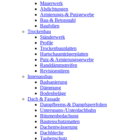
Mauerwerk
Abdichtungen
Armierungs-& Putzgewebe
Bau-& Betonstahl
Baufolien
Trockenbau
Ständerwerk
Profile
Trockenbauplatten
Hartschaumträgerplatten
Putz-& Armierungsgewebe
Randdämmstreifen
Revisionstüren
Innenausbau
Badsanierung
Dämmung
Bodenbeläge
Dach & Fassade
Dampfbrems-& Dampfsperrfolien
Unterspann-/Unterdachbahn
Bitumenbedachung
Bautenschutzmatten
Dachentwässerung
Dachbleche
Taubenschutz