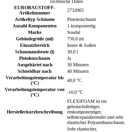
Technische Daten
EUROBAUSTOFF-
2732065
Artikelnummer
Artikeltyp Schäume
Pistolenschaum
Anzahl Komponenten
1-komponentig
Marke
Soudal
Gebindegröße (ml)
750,0 ml
Einsatzbereich
Innen & Außen
Schaumausbeute (l)
30,0 l
Pistolenschaum
Ja
Ausgehärtet nach
30 Minuten
Schneidbar nach
40 Minuten
Verarbeitungstemperatur bis
40,0 °C
(°C)
Verarbeitungstemperatur von
-10,0 °C
(°C)
FLEXIFOAM ist ein
gebrauchsfertiger,
Herstellerkurzbeschreibung
einkomponentiger,
selbstexpandierender und sehr
elastischer Polyurethanschaum.
Sehr elastischer,