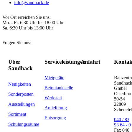
info@sandhack.de
Vor Ort erreichen Sie uns:
Mo. - Fr. 6:30 Uhr bis 18:00 Uhr
Sa. 6:30 Uhr bis 13:00 Uhr
Folgen Sie uns:
Über
Serviceleistungen
Anfahrt
Kontak
Sandhack
Mietgeräte
Bauzent
Sandhac
Neuigkeiten
Betontankstelle
GmbH
Osterbro
Sonderposten
Werkstatt
50-54
Ausstellungen
22869
Anlieferung
Schenefe
Sortiment
Entsorgung
040 / 83
Schulungsräume
93 64 - 0
Fax 040