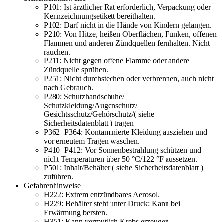
P101:
Ist ärztlicher Rat erforderlich, Verpackung oder
Kennzeichnungsetikett bereithalten.
P102:
Darf nicht in die Hände von Kindern gelangen.
P210:
Von Hitze, heißen Oberflächen, Funken, offenen
Flammen und anderen Zündquellen fernhalten. Nicht
rauchen.
P211:
Nicht gegen offene Flamme oder andere
Zündquelle sprühen.
P251:
Nicht durchstechen oder verbrennen, auch nicht
nach Gebrauch.
P280:
Schutzhandschuhe/
Schutzkleidung/Augenschutz/
Gesichtsschutz/Gehörschutz/( siehe
Sicherheitsdatenblatt ) tragen
P362+P364:
Kontaminierte Kleidung ausziehen und
vor erneutem Tragen waschen.
P410+P412:
Vor Sonnenbestrahlung schützen und
nicht Temperaturen über 50 °C/122 °F aussetzen.
P501:
Inhalt/Behälter ( siehe Sicherheitsdatenblatt )
zuführen.
Gefahrenhinweise
H222:
Extrem entzündbares Aerosol.
H229:
Behälter steht unter Druck: Kann bei
Erwärmung bersten.
H351:
Kann vermutlich Krebs erzeugen