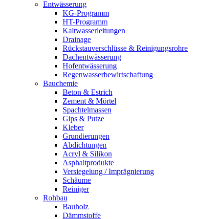
Entwässerung
KG-Programm
HT-Programm
Kaltwasserleitungen
Drainage
Rückstauverschlüsse & Reinigungsrohre
Dachentwässerung
Hofentwässerung
Regenwasserbewirtschaftung
Bauchemie
Beton & Estrich
Zement & Mörtel
Spachtelmassen
Gips & Putze
Kleber
Grundierungen
Abdichtungen
Acryl & Silikon
Asphaltprodukte
Versiegelung / Imprägnierung
Schäume
Reiniger
Rohbau
Bauholz
Dämmstoffe