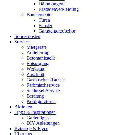
Dämmungen
Fassadenverkleidung
Bauelemente
Türen
Fenster
Garagentorzubehör
Sonderposten
Services
Mietgeräte
Anlieferung
Betontankstelle
Entsorgung
Werkstatt
Zuschnitt
Gasflaschen-Tausch
Farbmischservice
Schlüssel-Service
Beratung
Konfiguratoren
Aktionen
Tipps & Inspirationen
Gartentipps
DIY-Anleitungen
Kataloge & Flyer
Über uns