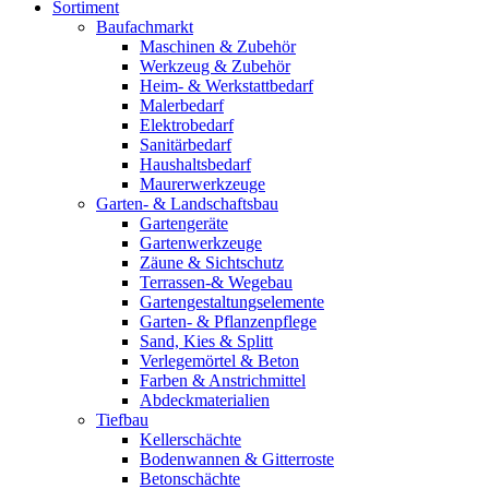
Sortiment
Baufachmarkt
Maschinen & Zubehör
Werkzeug & Zubehör
Heim- & Werkstattbedarf
Malerbedarf
Elektrobedarf
Sanitärbedarf
Haushaltsbedarf
Maurerwerkzeuge
Garten- & Landschaftsbau
Gartengeräte
Gartenwerkzeuge
Zäune & Sichtschutz
Terrassen-& Wegebau
Gartengestaltungselemente
Garten- & Pflanzenpflege
Sand, Kies & Splitt
Verlegemörtel & Beton
Farben & Anstrichmittel
Abdeckmaterialien
Tiefbau
Kellerschächte
Bodenwannen & Gitterroste
Betonschächte