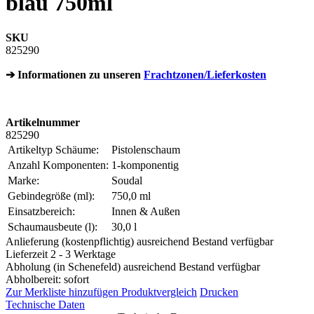
blau 750ml
SKU
825290
➔ Informationen zu unseren
Frachtzonen/Lieferkosten
Artikelnummer
825290
Artikeltyp Schäume:
Pistolenschaum
Anzahl Komponenten:
1-komponentig
Marke:
Soudal
Gebindegröße (ml):
750,0 ml
Einsatzbereich:
Innen & Außen
Schaumausbeute (l):
30,0 l
Anlieferung (kostenpflichtig) ausreichend Bestand verfügbar
Lieferzeit 2 - 3 Werktage
Abholung (in Schenefeld) ausreichend Bestand verfügbar
Abholbereit: sofort
Zur Merkliste hinzufügen
Produktvergleich
Drucken
Technische Daten