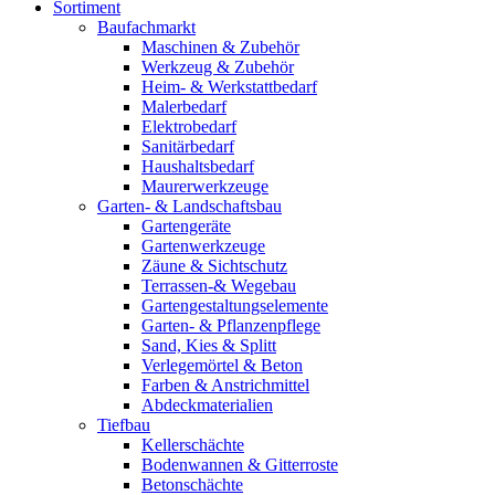
Sortiment
Baufachmarkt
Maschinen & Zubehör
Werkzeug & Zubehör
Heim- & Werkstattbedarf
Malerbedarf
Elektrobedarf
Sanitärbedarf
Haushaltsbedarf
Maurerwerkzeuge
Garten- & Landschaftsbau
Gartengeräte
Gartenwerkzeuge
Zäune & Sichtschutz
Terrassen-& Wegebau
Gartengestaltungselemente
Garten- & Pflanzenpflege
Sand, Kies & Splitt
Verlegemörtel & Beton
Farben & Anstrichmittel
Abdeckmaterialien
Tiefbau
Kellerschächte
Bodenwannen & Gitterroste
Betonschächte