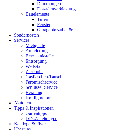
Dämmungen
Fassadenverkleidung
Bauelemente
Türen
Fenster
Garagentorzubehör
Sonderposten
Services
Mietgeräte
Anlieferung
Betontankstelle
Entsorgung
Werkstatt
Zuschnitt
Gasflaschen-Tausch
Farbmischservice
Schlüssel-Service
Beratung
Konfiguratoren
Aktionen
Tipps & Inspirationen
Gartentipps
DIY-Anleitungen
Kataloge & Flyer
Über uns