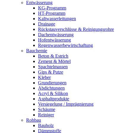
Entwässerung
KG-Programm
HT-Programm
Kaltwasserleitungen
Drainage
Rückstauverschlüsse & Reinigungsrohre
Dachentwässerung
Hofentwässerung
Regenwasserbewirtschaftung
Bauchemie
Beton & Estrich
Zement & Mörtel
Spachtelmassen
Gips & Putze
Kleber
Grundierungen
Abdichtungen
Acryl & Silikon
Asphaltprodukte
Versiegelung / Imprägnierung
Schäume
Reiniger
Rohbau
Bauholz
Dämmstoffe