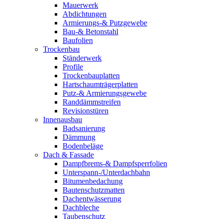
Mauerwerk
Abdichtungen
Armierungs-& Putzgewebe
Bau-& Betonstahl
Baufolien
Trockenbau
Ständerwerk
Profile
Trockenbauplatten
Hartschaumträgerplatten
Putz-& Armierungsgewebe
Randdämmstreifen
Revisionstüren
Innenausbau
Badsanierung
Dämmung
Bodenbeläge
Dach & Fassade
Dampfbrems-& Dampfsperrfolien
Unterspann-/Unterdachbahn
Bitumenbedachung
Bautenschutzmatten
Dachentwässerung
Dachbleche
Taubenschutz