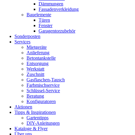
Dämmungen
Fassadenverkleidung
Bauelemente
Türen
Fenster
Garagentorzubehör
Sonderposten
Services
Mietgeräte
Anlieferung
Betontankstelle
Entsorgung
Werkstatt
Zuschnitt
Gasflaschen-Tausch
Farbmischservice
Schlüssel-Service
Beratung
Konfiguratoren
Aktionen
Tipps & Inspirationen
Gartentipps
DIY-Anleitungen
Kataloge & Flyer
Über uns