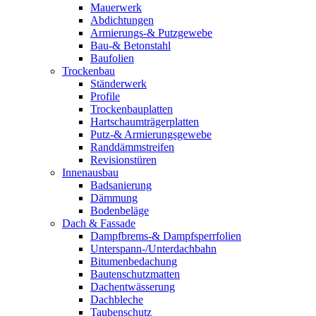
Mauerwerk
Abdichtungen
Armierungs-& Putzgewebe
Bau-& Betonstahl
Baufolien
Trockenbau
Ständerwerk
Profile
Trockenbauplatten
Hartschaumträgerplatten
Putz-& Armierungsgewebe
Randdämmstreifen
Revisionstüren
Innenausbau
Badsanierung
Dämmung
Bodenbeläge
Dach & Fassade
Dampfbrems-& Dampfsperrfolien
Unterspann-/Unterdachbahn
Bitumenbedachung
Bautenschutzmatten
Dachentwässerung
Dachbleche
Taubenschutz