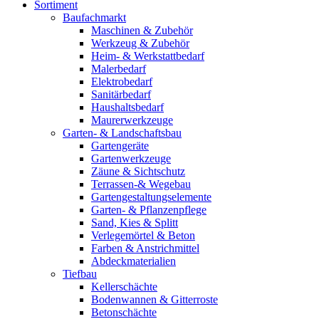
Sortiment
Baufachmarkt
Maschinen & Zubehör
Werkzeug & Zubehör
Heim- & Werkstattbedarf
Malerbedarf
Elektrobedarf
Sanitärbedarf
Haushaltsbedarf
Maurerwerkzeuge
Garten- & Landschaftsbau
Gartengeräte
Gartenwerkzeuge
Zäune & Sichtschutz
Terrassen-& Wegebau
Gartengestaltungselemente
Garten- & Pflanzenpflege
Sand, Kies & Splitt
Verlegemörtel & Beton
Farben & Anstrichmittel
Abdeckmaterialien
Tiefbau
Kellerschächte
Bodenwannen & Gitterroste
Betonschächte