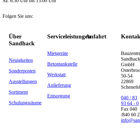
Sa. 6:30 Uhr bis 13:00 Uhr
Folgen Sie uns:
Über
Serviceleistungen
Anfahrt
Kontak
Sandhack
Mietgeräte
Bauzent
Sandhac
Neuigkeiten
Betontankstelle
GmbH
Osterbro
Sonderposten
Werkstatt
50-54
Ausstellungen
22869
Anlieferung
Schenefe
Sortiment
Entsorgung
040 / 83
Schulungsräume
93 64 - 0
Fax 040
/840 60 
info@san