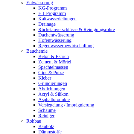
Entwässerung
KG-Programm
HT-Programm
Kaltwasserleitungen
Drainage
Rückstauverschlüsse & Reinigungsrohre
Dachentwässerung
Hofentwässerung
Regenwasserbewirtschaftung
Bauchemie
Beton & Estrich
Zement & Mörtel
Spachtelmassen
Gips & Putze
Kleber
Grundierungen
Abdichtungen
Acryl & Silikon
Asphaltprodukte
Versiegelung / Imprägnierung
Schäume
Reiniger
Rohbau
Bauholz
Dämmstoffe