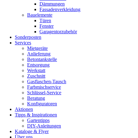
Dämmungen
Fassadenverkleidung
Bauelemente
Türen
Fenster
Garagentorzubehör
Sonderposten
Services
Mietgeräte
Anlieferung
Betontankstelle
Entsorgung
Werkstatt
Zuschnitt
Gasflaschen-Tausch
Farbmischservice
Schlüssel-Service
Beratung
Konfiguratoren
Aktionen
Tipps & Inspirationen
Gartentipps
DIY-Anleitungen
Kataloge & Flyer
Über uns