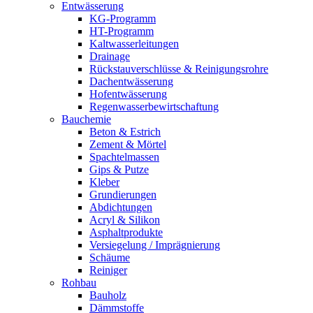
Entwässerung
KG-Programm
HT-Programm
Kaltwasserleitungen
Drainage
Rückstauverschlüsse & Reinigungsrohre
Dachentwässerung
Hofentwässerung
Regenwasserbewirtschaftung
Bauchemie
Beton & Estrich
Zement & Mörtel
Spachtelmassen
Gips & Putze
Kleber
Grundierungen
Abdichtungen
Acryl & Silikon
Asphaltprodukte
Versiegelung / Imprägnierung
Schäume
Reiniger
Rohbau
Bauholz
Dämmstoffe