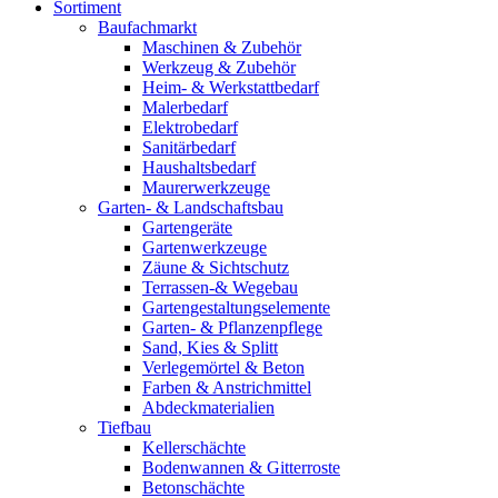
Sortiment
Baufachmarkt
Maschinen & Zubehör
Werkzeug & Zubehör
Heim- & Werkstattbedarf
Malerbedarf
Elektrobedarf
Sanitärbedarf
Haushaltsbedarf
Maurerwerkzeuge
Garten- & Landschaftsbau
Gartengeräte
Gartenwerkzeuge
Zäune & Sichtschutz
Terrassen-& Wegebau
Gartengestaltungselemente
Garten- & Pflanzenpflege
Sand, Kies & Splitt
Verlegemörtel & Beton
Farben & Anstrichmittel
Abdeckmaterialien
Tiefbau
Kellerschächte
Bodenwannen & Gitterroste
Betonschächte