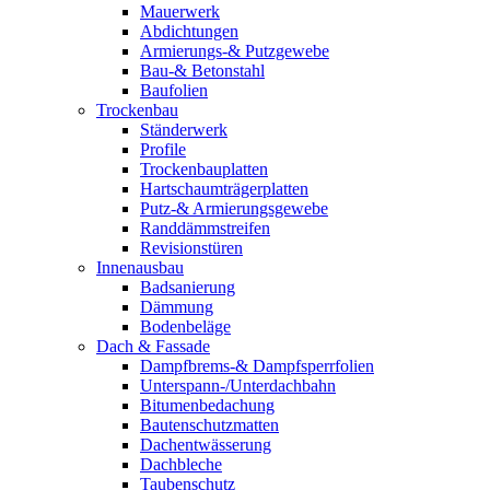
Mauerwerk
Abdichtungen
Armierungs-& Putzgewebe
Bau-& Betonstahl
Baufolien
Trockenbau
Ständerwerk
Profile
Trockenbauplatten
Hartschaumträgerplatten
Putz-& Armierungsgewebe
Randdämmstreifen
Revisionstüren
Innenausbau
Badsanierung
Dämmung
Bodenbeläge
Dach & Fassade
Dampfbrems-& Dampfsperrfolien
Unterspann-/Unterdachbahn
Bitumenbedachung
Bautenschutzmatten
Dachentwässerung
Dachbleche
Taubenschutz