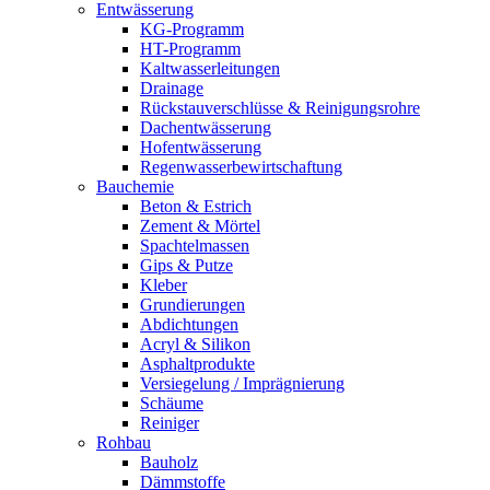
Entwässerung
KG-Programm
HT-Programm
Kaltwasserleitungen
Drainage
Rückstauverschlüsse & Reinigungsrohre
Dachentwässerung
Hofentwässerung
Regenwasserbewirtschaftung
Bauchemie
Beton & Estrich
Zement & Mörtel
Spachtelmassen
Gips & Putze
Kleber
Grundierungen
Abdichtungen
Acryl & Silikon
Asphaltprodukte
Versiegelung / Imprägnierung
Schäume
Reiniger
Rohbau
Bauholz
Dämmstoffe