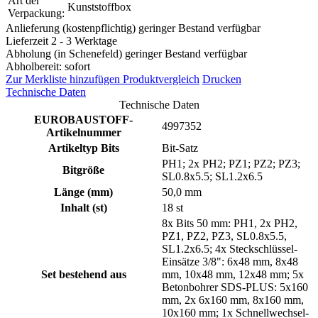
Art der
Kunststoffbox
Verpackung:
Anlieferung (kostenpflichtig) geringer Bestand verfügbar
Lieferzeit 2 - 3 Werktage
Abholung (in Schenefeld) geringer Bestand verfügbar
Abholbereit: sofort
Zur Merkliste hinzufügen
Produktvergleich
Drucken
Technische Daten
Technische Daten
EUROBAUSTOFF-
4997352
Artikelnummer
Artikeltyp Bits
Bit-Satz
PH1; 2x PH2; PZ1; PZ2; PZ3;
Bitgröße
SL0.8x5.5; SL1.2x6.5
Länge (mm)
50,0 mm
Inhalt (st)
18 st
8x Bits 50 mm: PH1, 2x PH2,
PZ1, PZ2, PZ3, SL0.8x5.5,
SL1.2x6.5; 4x Steckschlüssel-
Einsätze 3/8": 6x48 mm, 8x48
Set bestehend aus
mm, 10x48 mm, 12x48 mm; 5x
Betonbohrer SDS-PLUS: 5x160
mm, 2x 6x160 mm, 8x160 mm,
10x160 mm; 1x Schnellwechsel-