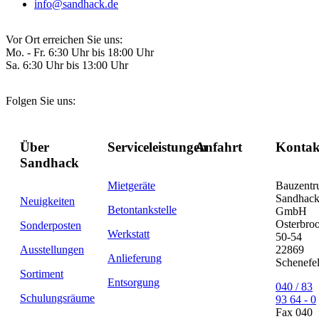
info@sandhack.de
Vor Ort erreichen Sie uns:
Mo. - Fr. 6:30 Uhr bis 18:00 Uhr
Sa. 6:30 Uhr bis 13:00 Uhr
Folgen Sie uns:
Über
Serviceleistungen
Anfahrt
Kontak
Sandhack
Mietgeräte
Bauzent
Sandhac
Neuigkeiten
Betontankstelle
GmbH
Osterbro
Sonderposten
Werkstatt
50-54
Ausstellungen
22869
Anlieferung
Schenefe
Sortiment
Entsorgung
040 / 83
Schulungsräume
93 64 - 0
Fax 040