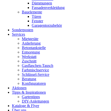
Dämmungen
Fassadenverkleidung
Bauelemente
Türen
Fenster
Garagentorzubehör
Sonderposten
Services
Mietgeräte
Anlieferung
Betontankstelle
Entsorgung
Werkstatt
Zuschnitt
Gasflaschen-Tausch
Farbmischservice
Schlüssel-Service
Beratung
Konfiguratoren
Aktionen
Tipps & Inspirationen
Gartentipps
DIY-Anleitungen
Kataloge & Flyer
Über uns