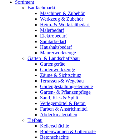
Sortiment
Baufachmarkt
Maschinen & Zubehör
Werkzeug & Zubehör
Heim- & Werkstattbedarf
Malerbedarf
Elektrobedarf
Sanitärbedarf
Haushaltsbedarf
Maurerwerkzeuge
Garten- & Landschaftsbau
Gartengeräte
Gartenwerkzeuge
Zäune & Sichtschutz
Terrassen-& Wegebau
Gartengestaltungselemente
Garten- & Pflanzenpflege
Sand, Kies & Splitt
Verlegemörtel & Beton
Farben & Anstrichmittel
Abdeckmaterialien
Tiefbau
Kellerschächte
Bodenwannen & Gitterroste
Betonschächte