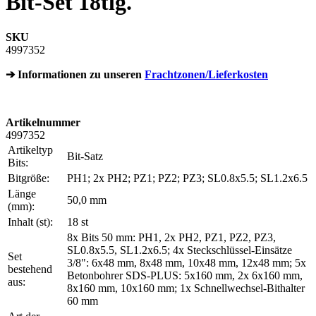
Bit-Set 18tlg.
SKU
4997352
➔ Informationen zu unseren
Frachtzonen/Lieferkosten
Artikelnummer
4997352
Artikeltyp
Bit-Satz
Bits:
Bitgröße:
PH1; 2x PH2; PZ1; PZ2; PZ3; SL0.8x5.5; SL1.2x6.5
Länge
50,0 mm
(mm):
Inhalt (st):
18 st
8x Bits 50 mm: PH1, 2x PH2, PZ1, PZ2, PZ3,
SL0.8x5.5, SL1.2x6.5; 4x Steckschlüssel-Einsätze
Set
3/8": 6x48 mm, 8x48 mm, 10x48 mm, 12x48 mm; 5x
bestehend
Betonbohrer SDS-PLUS: 5x160 mm, 2x 6x160 mm,
aus:
8x160 mm, 10x160 mm; 1x Schnellwechsel-Bithalter
60 mm