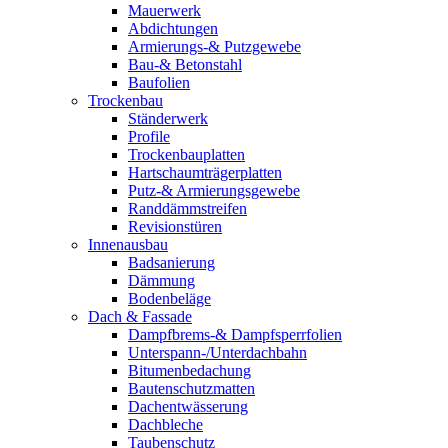
Mauerwerk
Abdichtungen
Armierungs-& Putzgewebe
Bau-& Betonstahl
Baufolien
Trockenbau
Ständerwerk
Profile
Trockenbauplatten
Hartschaumträgerplatten
Putz-& Armierungsgewebe
Randdämmstreifen
Revisionstüren
Innenausbau
Badsanierung
Dämmung
Bodenbeläge
Dach & Fassade
Dampfbrems-& Dampfsperrfolien
Unterspann-/Unterdachbahn
Bitumenbedachung
Bautenschutzmatten
Dachentwässerung
Dachbleche
Taubenschutz