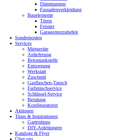
Dämmungen
Fassadenverkleidung
Bauelemente
Türen
Fenster
Garagentorzubehör
Sonderposten
Services
Mietgeräte
Anlieferung
Betontankstelle
Entsorgung
Werkstatt
Zuschnitt
Gasflaschen-Tausch
Farbmischservice
Schlüssel-Service
Beratung
Konfiguratoren
Aktionen
Tipps & Inspirationen
Gartentipps
DIY-Anleitungen
Kataloge & Flyer
Über uns