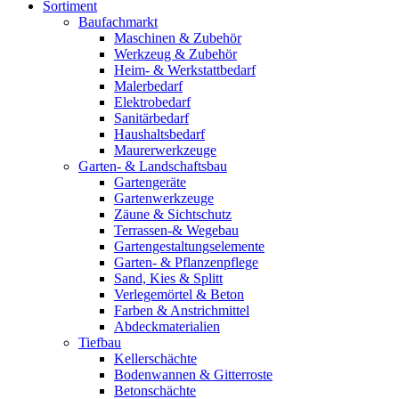
Sortiment
Baufachmarkt
Maschinen & Zubehör
Werkzeug & Zubehör
Heim- & Werkstattbedarf
Malerbedarf
Elektrobedarf
Sanitärbedarf
Haushaltsbedarf
Maurerwerkzeuge
Garten- & Landschaftsbau
Gartengeräte
Gartenwerkzeuge
Zäune & Sichtschutz
Terrassen-& Wegebau
Gartengestaltungselemente
Garten- & Pflanzenpflege
Sand, Kies & Splitt
Verlegemörtel & Beton
Farben & Anstrichmittel
Abdeckmaterialien
Tiefbau
Kellerschächte
Bodenwannen & Gitterroste
Betonschächte