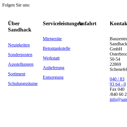
Folgen Sie uns:
Über
Serviceleistungen
Anfahrt
Kontak
Sandhack
Mietgeräte
Bauzent
Sandhac
Neuigkeiten
Betontankstelle
GmbH
Osterbro
Sonderposten
Werkstatt
50-54
Ausstellungen
22869
Anlieferung
Schenefe
Sortiment
Entsorgung
040 / 83
Schulungsräume
93 64 - 0
Fax 040
/840 60 
info@san