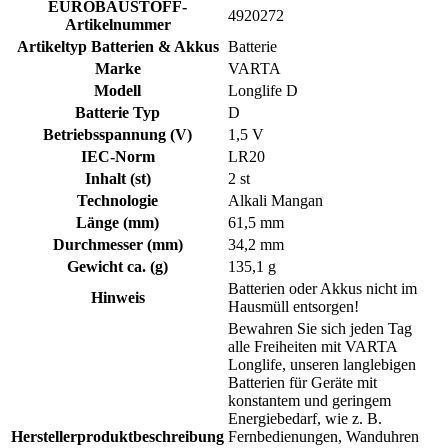
EUROBAUSTOFF-
4920272
Artikelnummer
Artikeltyp Batterien & Akkus
Batterie
Marke
VARTA
Modell
Longlife D
Batterie Typ
D
Betriebsspannung (V)
1,5 V
IEC-Norm
LR20
Inhalt (st)
2 st
Technologie
Alkali Mangan
Länge (mm)
61,5 mm
Durchmesser (mm)
34,2 mm
Gewicht ca. (g)
135,1 g
Batterien oder Akkus nicht im
Hinweis
Hausmüll entsorgen!
Bewahren Sie sich jeden Tag
alle Freiheiten mit VARTA
Longlife, unseren langlebigen
Batterien für Geräte mit
konstantem und geringem
Energiebedarf, wie z. B.
Herstellerproduktbeschreibung
Fernbedienungen, Wanduhren