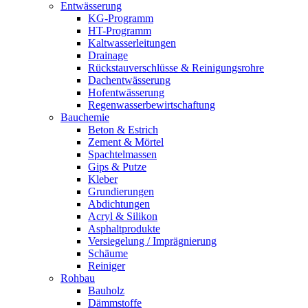
Entwässerung
KG-Programm
HT-Programm
Kaltwasserleitungen
Drainage
Rückstauverschlüsse & Reinigungsrohre
Dachentwässerung
Hofentwässerung
Regenwasserbewirtschaftung
Bauchemie
Beton & Estrich
Zement & Mörtel
Spachtelmassen
Gips & Putze
Kleber
Grundierungen
Abdichtungen
Acryl & Silikon
Asphaltprodukte
Versiegelung / Imprägnierung
Schäume
Reiniger
Rohbau
Bauholz
Dämmstoffe