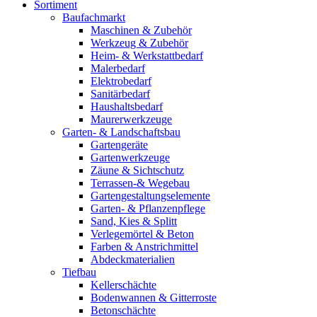
Sortiment
Baufachmarkt
Maschinen & Zubehör
Werkzeug & Zubehör
Heim- & Werkstattbedarf
Malerbedarf
Elektrobedarf
Sanitärbedarf
Haushaltsbedarf
Maurerwerkzeuge
Garten- & Landschaftsbau
Gartengeräte
Gartenwerkzeuge
Zäune & Sichtschutz
Terrassen-& Wegebau
Gartengestaltungselemente
Garten- & Pflanzenpflege
Sand, Kies & Splitt
Verlegemörtel & Beton
Farben & Anstrichmittel
Abdeckmaterialien
Tiefbau
Kellerschächte
Bodenwannen & Gitterroste
Betonschächte