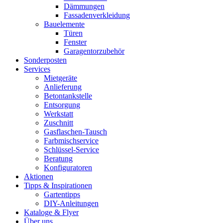
Dämmungen
Fassadenverkleidung
Bauelemente
Türen
Fenster
Garagentorzubehör
Sonderposten
Services
Mietgeräte
Anlieferung
Betontankstelle
Entsorgung
Werkstatt
Zuschnitt
Gasflaschen-Tausch
Farbmischservice
Schlüssel-Service
Beratung
Konfiguratoren
Aktionen
Tipps & Inspirationen
Gartentipps
DIY-Anleitungen
Kataloge & Flyer
Über uns