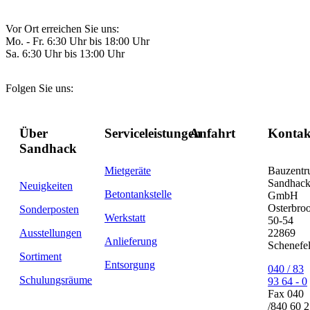
Vor Ort erreichen Sie uns:
Mo. - Fr. 6:30 Uhr bis 18:00 Uhr
Sa. 6:30 Uhr bis 13:00 Uhr
Folgen Sie uns:
Über
Serviceleistungen
Anfahrt
Kontak
Sandhack
Mietgeräte
Bauzent
Sandhac
Neuigkeiten
Betontankstelle
GmbH
Osterbro
Sonderposten
Werkstatt
50-54
Ausstellungen
22869
Anlieferung
Schenefe
Sortiment
Entsorgung
040 / 83
Schulungsräume
93 64 - 0
Fax 040
/840 60 