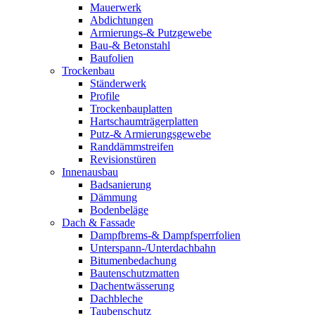
Mauerwerk
Abdichtungen
Armierungs-& Putzgewebe
Bau-& Betonstahl
Baufolien
Trockenbau
Ständerwerk
Profile
Trockenbauplatten
Hartschaumträgerplatten
Putz-& Armierungsgewebe
Randdämmstreifen
Revisionstüren
Innenausbau
Badsanierung
Dämmung
Bodenbeläge
Dach & Fassade
Dampfbrems-& Dampfsperrfolien
Unterspann-/Unterdachbahn
Bitumenbedachung
Bautenschutzmatten
Dachentwässerung
Dachbleche
Taubenschutz