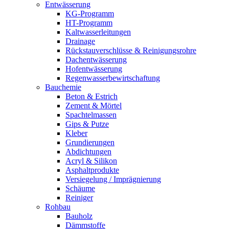
Entwässerung
KG-Programm
HT-Programm
Kaltwasserleitungen
Drainage
Rückstauverschlüsse & Reinigungsrohre
Dachentwässerung
Hofentwässerung
Regenwasserbewirtschaftung
Bauchemie
Beton & Estrich
Zement & Mörtel
Spachtelmassen
Gips & Putze
Kleber
Grundierungen
Abdichtungen
Acryl & Silikon
Asphaltprodukte
Versiegelung / Imprägnierung
Schäume
Reiniger
Rohbau
Bauholz
Dämmstoffe