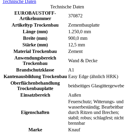
Technische Daten
Technische Daten
EUROBAUSTOFF-
370872
Artikelnummer
Artikeltyp Trockenbau
Zementbauplatte
Länge (mm)
1.250,0 mm
Breite (mm)
900,0 mm
Stärke (mm)
12,5 mm
Material Trockenbau
Zement
Anwendungsbereich
Wand & Decke
Trockenbau
Brandschutzklasse
A1
Kantenausbildung Trockenbau
Easy Edge (ähnlich HRK)
Oberflächenbehandlung
beidseitiges Glasgittergewebe
Trockenbauplatte
Einsatzbereich
Außen
Feuerschutz; Witterungs- und
wasserbeständig; Bearbeitbar
Eigenschaften
durch Ritzen und Brechen;
stabil; robus; schlagfest; nicht
brennbar
Marke
Knauf