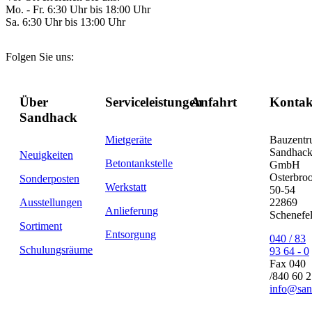
Mo. - Fr. 6:30 Uhr bis 18:00 Uhr
Sa. 6:30 Uhr bis 13:00 Uhr
Folgen Sie uns:
Über
Serviceleistungen
Anfahrt
Kontak
Sandhack
Mietgeräte
Bauzent
Sandhac
Neuigkeiten
Betontankstelle
GmbH
Osterbro
Sonderposten
Werkstatt
50-54
Ausstellungen
22869
Anlieferung
Schenefe
Sortiment
Entsorgung
040 / 83
Schulungsräume
93 64 - 0
Fax 040
/840 60 
info@san