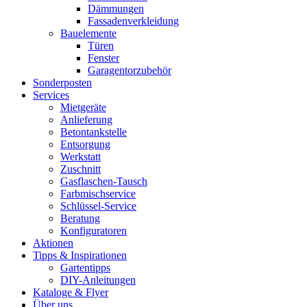
Dämmungen
Fassadenverkleidung
Bauelemente
Türen
Fenster
Garagentorzubehör
Sonderposten
Services
Mietgeräte
Anlieferung
Betontankstelle
Entsorgung
Werkstatt
Zuschnitt
Gasflaschen-Tausch
Farbmischservice
Schlüssel-Service
Beratung
Konfiguratoren
Aktionen
Tipps & Inspirationen
Gartentipps
DIY-Anleitungen
Kataloge & Flyer
Über uns