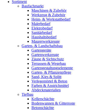
Sortiment
Baufachmarkt
Maschinen & Zubehör
Werkzeug & Zubehör
Heim- & Werkstattbedarf
Malerbedarf
Elektrobedarf
Sanitärbedarf
Haushaltsbedarf
Maurerwerkzeuge
Garten- & Landschaftsbau
Gartengeräte
Gartenwerkzeuge
Zäune & Sichtschutz
Terrassen-& Wegebau
Gartengestaltungselemente
Garten- & Pflanzenpflege
Sand, Kies & Splitt
Verlegemörtel & Beton
Farben & Anstrichmittel
Abdeckmaterialien
Tiefbau
Kellerschächte
Bodenwannen & Gitterroste
Betonschächte