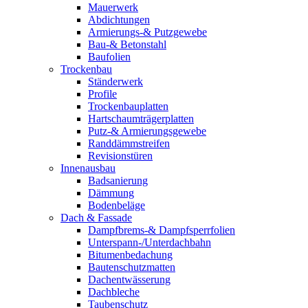
Mauerwerk
Abdichtungen
Armierungs-& Putzgewebe
Bau-& Betonstahl
Baufolien
Trockenbau
Ständerwerk
Profile
Trockenbauplatten
Hartschaumträgerplatten
Putz-& Armierungsgewebe
Randdämmstreifen
Revisionstüren
Innenausbau
Badsanierung
Dämmung
Bodenbeläge
Dach & Fassade
Dampfbrems-& Dampfsperrfolien
Unterspann-/Unterdachbahn
Bitumenbedachung
Bautenschutzmatten
Dachentwässerung
Dachbleche
Taubenschutz