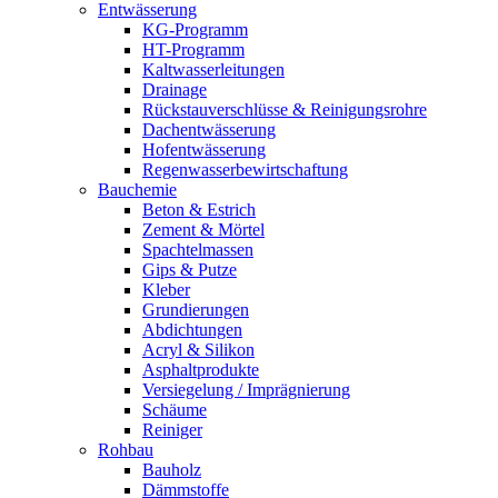
Entwässerung
KG-Programm
HT-Programm
Kaltwasserleitungen
Drainage
Rückstauverschlüsse & Reinigungsrohre
Dachentwässerung
Hofentwässerung
Regenwasserbewirtschaftung
Bauchemie
Beton & Estrich
Zement & Mörtel
Spachtelmassen
Gips & Putze
Kleber
Grundierungen
Abdichtungen
Acryl & Silikon
Asphaltprodukte
Versiegelung / Imprägnierung
Schäume
Reiniger
Rohbau
Bauholz
Dämmstoffe