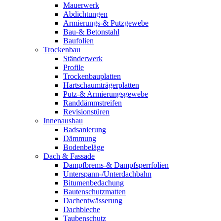
Mauerwerk
Abdichtungen
Armierungs-& Putzgewebe
Bau-& Betonstahl
Baufolien
Trockenbau
Ständerwerk
Profile
Trockenbauplatten
Hartschaumträgerplatten
Putz-& Armierungsgewebe
Randdämmstreifen
Revisionstüren
Innenausbau
Badsanierung
Dämmung
Bodenbeläge
Dach & Fassade
Dampfbrems-& Dampfsperrfolien
Unterspann-/Unterdachbahn
Bitumenbedachung
Bautenschutzmatten
Dachentwässerung
Dachbleche
Taubenschutz