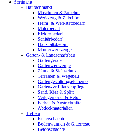
Sortiment
Baufachmarkt
Maschinen & Zubehör
Werkzeug & Zubehör
Heim- & Werkstattbedarf
Malerbedarf
Elektrobedarf
Sanitärbedarf
Haushaltsbedarf
Maurerwerkzeuge
Garten- & Landschaftsbau
Gartengeräte
Gartenwerkzeuge
Zäune & Sichtschutz
Terrassen-& Wegebau
Gartengestaltungselemente
Garten- & Pflanzenpflege
Sand, Kies & Splitt
Verlegemörtel & Beton
Farben & Anstrichmittel
Abdeckmaterialien
Tiefbau
Kellerschächte
Bodenwannen & Gitterroste
Betonschächte