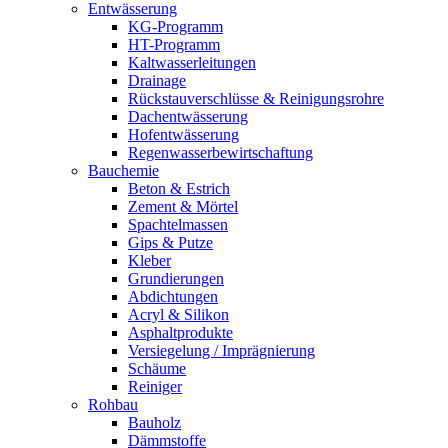
Entwässerung
KG-Programm
HT-Programm
Kaltwasserleitungen
Drainage
Rückstauverschlüsse & Reinigungsrohre
Dachentwässerung
Hofentwässerung
Regenwasserbewirtschaftung
Bauchemie
Beton & Estrich
Zement & Mörtel
Spachtelmassen
Gips & Putze
Kleber
Grundierungen
Abdichtungen
Acryl & Silikon
Asphaltprodukte
Versiegelung / Imprägnierung
Schäume
Reiniger
Rohbau
Bauholz
Dämmstoffe