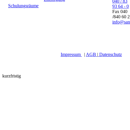
040 / 83
Schulungsräume
93 64 - 0
Fax 040
/840 60 
info@san
Impressum
|
AGB
|
Datenschutz
kurzfristig