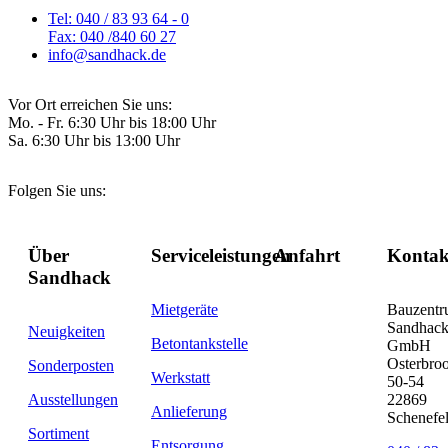
Tel: 040 / 83 93 64 - 0
Fax: 040 /840 60 27
info@sandhack.de
Vor Ort erreichen Sie uns:
Mo. - Fr. 6:30 Uhr bis 18:00 Uhr
Sa. 6:30 Uhr bis 13:00 Uhr
Folgen Sie uns:
Über
Serviceleistungen
Anfahrt
Kontak
Sandhack
Mietgeräte
Bauzent
Sandhac
Neuigkeiten
Betontankstelle
GmbH
Osterbro
Sonderposten
Werkstatt
50-54
Ausstellungen
22869
Anlieferung
Schenefe
Sortiment
Entsorgung