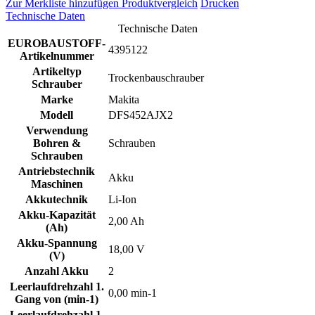
Zur Merkliste hinzufügen
Produktvergleich
Drucken
Technische Daten
Technische Daten
EUROBAUSTOFF-
4395122
Artikelnummer
Artikeltyp
Trockenbauschrauber
Schrauber
Marke
Makita
Modell
DFS452AJX2
Verwendung
Bohren &
Schrauben
Schrauben
Antriebstechnik
Akku
Maschinen
Akkutechnik
Li-Ion
Akku-Kapazität
2,00 Ah
(Ah)
Akku-Spannung
18,00 V
(V)
Anzahl Akku
2
Leerlaufdrehzahl 1.
0,00 min-1
Gang von (min-1)
Leerlaufdrehzahl 1.