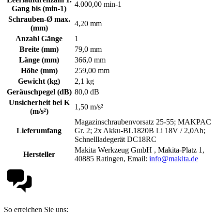
4.000,00 min-1
Gang bis (min-1)
Schrauben-Ø max.
4,20 mm
(mm)
Anzahl Gänge
1
Breite (mm)
79,0 mm
Länge (mm)
366,0 mm
Höhe (mm)
259,00 mm
Gewicht (kg)
2,1 kg
Geräuschpegel (dB)
80,0 dB
Unsicherheit bei K
1,50 m/s²
(m/s²)
Magazinschraubenvorsatz 25-55; MAKPAC
Lieferumfang
Gr. 2; 2x Akku-BL1820B Li 18V / 2,0Ah;
Schnellladegerät DC18RC
Makita Werkzeug GmbH , Makita-Platz 1,
Hersteller
40885 Ratingen, Email:
info@makita.de
So erreichen Sie uns: