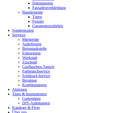
Dämmungen
Fassadenverkleidung
Bauelemente
Türen
Fenster
Garagentorzubehör
Sonderposten
Services
Mietgeräte
Anlieferung
Betontankstelle
Entsorgung
Werkstatt
Zuschnitt
Gasflaschen-Tausch
Farbmischservice
Schlüssel-Service
Beratung
Konfiguratoren
Aktionen
Tipps & Inspirationen
Gartentipps
DIY-Anleitungen
Kataloge & Flyer
Über uns