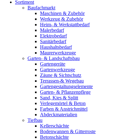
Sortiment
Baufachmarkt
Maschinen & Zubehör
Werkzeug & Zubehör
Heim- & Werkstattbedarf
Malerbedarf
Elektrobedarf
Sanitärbedarf
Haushaltsbedarf
Maurerwerkzeuge
Garten- & Landschaftsbau
Gartengeräte
Gartenwerkzeuge
Zäune & Sichtschutz
Terrassen-& Wegebau
Gartengestaltungselemente
Garten- & Pflanzenpflege
Sand, Kies & Splitt
Verlegemörtel & Beton
Farben & Anstrichmittel
Abdeckmaterialien
Tiefbau
Kellerschächte
Bodenwannen & Gitterroste
Betonschächte