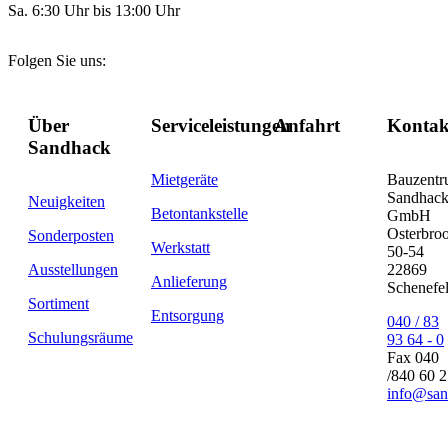
Sa. 6:30 Uhr bis 13:00 Uhr
Folgen Sie uns:
Über
Serviceleistungen
Anfahrt
Kontak
Sandhack
Mietgeräte
Bauzent
Sandhac
Neuigkeiten
Betontankstelle
GmbH
Osterbro
Sonderposten
Werkstatt
50-54
Ausstellungen
22869
Anlieferung
Schenefe
Sortiment
Entsorgung
040 / 83
Schulungsräume
93 64 - 0
Fax 040
/840 60 
info@san