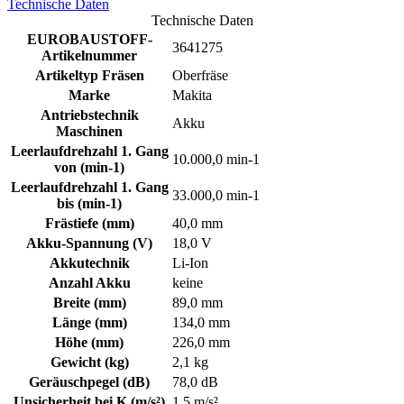
Technische Daten
Technische Daten
EUROBAUSTOFF-
3641275
Artikelnummer
Artikeltyp Fräsen
Oberfräse
Marke
Makita
Antriebstechnik
Akku
Maschinen
Leerlaufdrehzahl 1. Gang
10.000,0 min-1
von (min-1)
Leerlaufdrehzahl 1. Gang
33.000,0 min-1
bis (min-1)
Frästiefe (mm)
40,0 mm
Akku-Spannung (V)
18,0 V
Akkutechnik
Li-Ion
Anzahl Akku
keine
Breite (mm)
89,0 mm
Länge (mm)
134,0 mm
Höhe (mm)
226,0 mm
Gewicht (kg)
2,1 kg
Geräuschpegel (dB)
78,0 dB
Unsicherheit bei K (m/s²)
1,5 m/s²