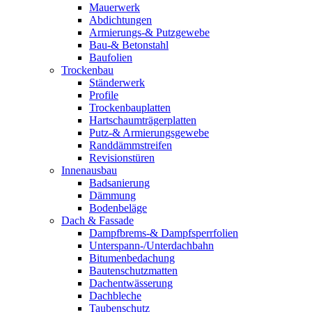
Mauerwerk
Abdichtungen
Armierungs-& Putzgewebe
Bau-& Betonstahl
Baufolien
Trockenbau
Ständerwerk
Profile
Trockenbauplatten
Hartschaumträgerplatten
Putz-& Armierungsgewebe
Randdämmstreifen
Revisionstüren
Innenausbau
Badsanierung
Dämmung
Bodenbeläge
Dach & Fassade
Dampfbrems-& Dampfsperrfolien
Unterspann-/Unterdachbahn
Bitumenbedachung
Bautenschutzmatten
Dachentwässerung
Dachbleche
Taubenschutz