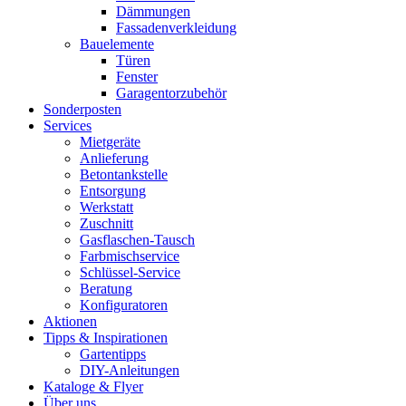
Dämmungen
Fassadenverkleidung
Bauelemente
Türen
Fenster
Garagentorzubehör
Sonderposten
Services
Mietgeräte
Anlieferung
Betontankstelle
Entsorgung
Werkstatt
Zuschnitt
Gasflaschen-Tausch
Farbmischservice
Schlüssel-Service
Beratung
Konfiguratoren
Aktionen
Tipps & Inspirationen
Gartentipps
DIY-Anleitungen
Kataloge & Flyer
Über uns