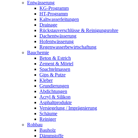
Entwässerung
KG-Programm
HT-Programm
Kaltwasserleitungen
Drainage
Rückstauverschlüsse & Reinigungsrohre
Dachentwässerung
Hofentwässerung
Regenwasserbewirtschaftung
Bauchemie
Beton & Estrich
Zement & Mörtel
Spachtelmassen
Gips & Putze
Kleber
Grundierungen
Abdichtungen
Acryl & Silikon
Asphaltprodukte
Versiegelung / Imprägnierung
Schäume
Reiniger
Rohbau
Bauholz
Dämmstoffe