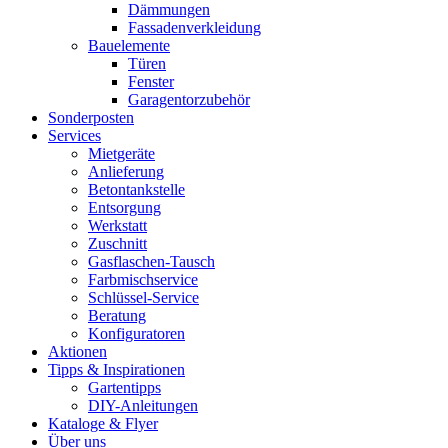
Dämmungen
Fassadenverkleidung
Bauelemente
Türen
Fenster
Garagentorzubehör
Sonderposten
Services
Mietgeräte
Anlieferung
Betontankstelle
Entsorgung
Werkstatt
Zuschnitt
Gasflaschen-Tausch
Farbmischservice
Schlüssel-Service
Beratung
Konfiguratoren
Aktionen
Tipps & Inspirationen
Gartentipps
DIY-Anleitungen
Kataloge & Flyer
Über uns