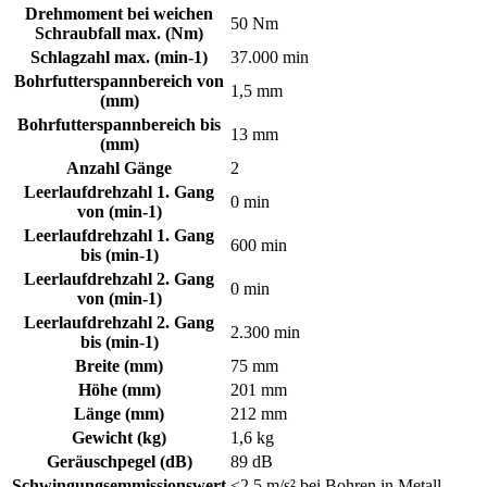
Drehmoment bei weichen
50 Nm
Schraubfall max. (Nm)
Schlagzahl max. (min-1)
37.000 min
Bohrfutterspannbereich von
1,5 mm
(mm)
Bohrfutterspannbereich bis
13 mm
(mm)
Anzahl Gänge
2
Leerlaufdrehzahl 1. Gang
0 min
von (min-1)
Leerlaufdrehzahl 1. Gang
600 min
bis (min-1)
Leerlaufdrehzahl 2. Gang
0 min
von (min-1)
Leerlaufdrehzahl 2. Gang
2.300 min
bis (min-1)
Breite (mm)
75 mm
Höhe (mm)
201 mm
Länge (mm)
212 mm
Gewicht (kg)
1,6 kg
Geräuschpegel (dB)
89 dB
Schwingungsemmissionswert
<2,5 m/s² bei Bohren in Metall,