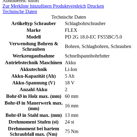
Abholbereit: sofort
Zur Merkliste hinzufügen
Produktvergleich
Drucken
Technische Daten
Technische Daten
Artikeltyp Schrauber
Schlagbohrschrauber
Marke
FLEX
Modell
PD 2G 18.0-EC FS55BC/5.0
Verwendung Bohren &
Bohren, Schlagbohren, Schrauben
Schrauben
Werkzeugaufnahme
Schnellspannbohrfutter
Antriebstechnik Maschinen
Akku
Akkutechnik
Li-Ion
Akku-Kapazität (Ah)
5 Ah
Akku-Spannung (V)
18 V
Anzahl Akku
2
Bohr-Ø in Holz max. (mm)
60 mm
Bohr-Ø in Mauerwerk max.
16 mm
(mm)
Bohr-Ø in Stahl max. (mm)
13 mm
Drehmoment Stufen (st)
24 st
Drehmoment bei hartem
75 Nm
Schraubfall max. (Nm)