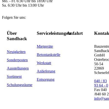
Mo. - Fr. 6:30 Uhr bis 18:00 Uhr
Sa. 6:30 Uhr bis 13:00 Uhr
Folgen Sie uns:
Über
Serviceleistungen
Anfahrt
Kontak
Sandhack
Mietgeräte
Bauzent
Sandhac
Neuigkeiten
Betontankstelle
GmbH
Osterbro
Sonderposten
Werkstatt
50-54
Ausstellungen
22869
Anlieferung
Schenefe
Sortiment
Entsorgung
040 / 83
Schulungsräume
93 64 - 0
Fax 040
/840 60 
info@san