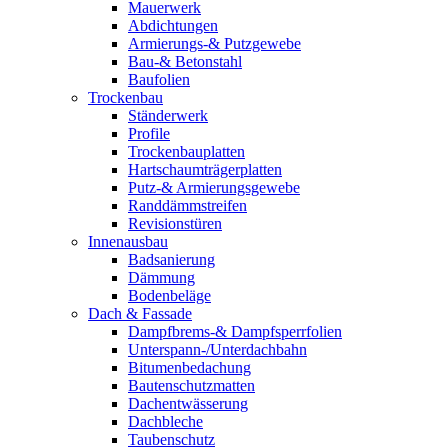
Mauerwerk
Abdichtungen
Armierungs-& Putzgewebe
Bau-& Betonstahl
Baufolien
Trockenbau
Ständerwerk
Profile
Trockenbauplatten
Hartschaumträgerplatten
Putz-& Armierungsgewebe
Randdämmstreifen
Revisionstüren
Innenausbau
Badsanierung
Dämmung
Bodenbeläge
Dach & Fassade
Dampfbrems-& Dampfsperrfolien
Unterspann-/Unterdachbahn
Bitumenbedachung
Bautenschutzmatten
Dachentwässerung
Dachbleche
Taubenschutz