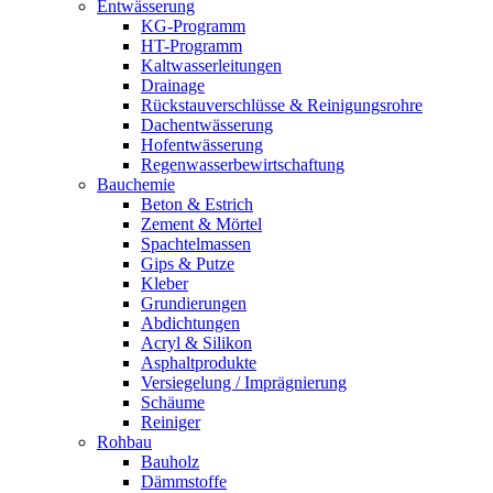
Entwässerung
KG-Programm
HT-Programm
Kaltwasserleitungen
Drainage
Rückstauverschlüsse & Reinigungsrohre
Dachentwässerung
Hofentwässerung
Regenwasserbewirtschaftung
Bauchemie
Beton & Estrich
Zement & Mörtel
Spachtelmassen
Gips & Putze
Kleber
Grundierungen
Abdichtungen
Acryl & Silikon
Asphaltprodukte
Versiegelung / Imprägnierung
Schäume
Reiniger
Rohbau
Bauholz
Dämmstoffe