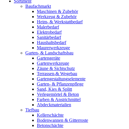
Sortiment
Baufachmarkt
Maschinen & Zubehör
Werkzeug & Zubehör
Heim- & Werkstattbedarf
Malerbedarf
Elektrobedarf
Sanitärbedarf
Haushaltsbedarf
Maurerwerkzeuge
Garten- & Landschaftsbau
Gartengeräte
Gartenwerkzeuge
Zäune & Sichtschutz
Terrassen-& Wegebau
Gartengestaltungselemente
Garten- & Pflanzenpflege
Sand, Kies & Splitt
Verlegemörtel & Beton
Farben & Anstrichmittel
Abdeckmaterialien
Tiefbau
Kellerschächte
Bodenwannen & Gitterroste
Betonschächte