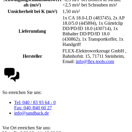
ah (m/s²)
<2,5 m/s² bei Schrauben m/s²
Unsicherheit bei K (m/s²)
1,50 m/s²
1x CA 18.0-LD (483745), 2x AP
18.0/5.0 (445894), 1x Gürtelclip
DD/PD/ID 18.0 (430714), 1x
Lieferumfang
Bithalter DD/PD/ID 18.0
(430862), 1x Transportkoffer, 1x
Handgriff
FLEX-Elektrowerkzeuge GmbH ,
Hersteller
Bahnhofstr. 15, 71711 Steinheim,
Email:
info@flex-tools.com
So erreichen Sie uns:
Tel: 040 / 83 93 64 - 0
Fax: 040 /840 60 27
info@sandhack.de
Vor Ort erreichen Sie uns: