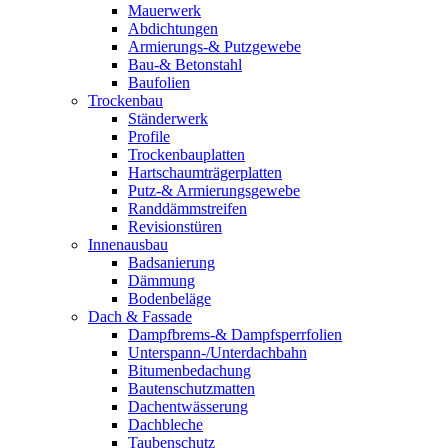
Mauerwerk
Abdichtungen
Armierungs-& Putzgewebe
Bau-& Betonstahl
Baufolien
Trockenbau
Ständerwerk
Profile
Trockenbauplatten
Hartschaumträgerplatten
Putz-& Armierungsgewebe
Randdämmstreifen
Revisionstüren
Innenausbau
Badsanierung
Dämmung
Bodenbeläge
Dach & Fassade
Dampfbrems-& Dampfsperrfolien
Unterspann-/Unterdachbahn
Bitumenbedachung
Bautenschutzmatten
Dachentwässerung
Dachbleche
Taubenschutz