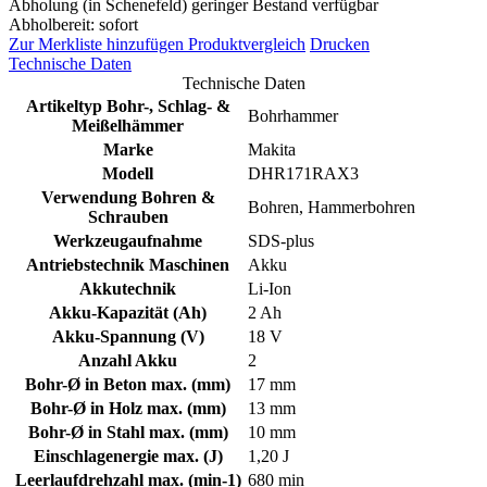
Abholung (in Schenefeld) geringer Bestand verfügbar
Abholbereit: sofort
Zur Merkliste hinzufügen
Produktvergleich
Drucken
Technische Daten
Technische Daten
Artikeltyp Bohr-, Schlag- &
Bohrhammer
Meißelhämmer
Marke
Makita
Modell
DHR171RAX3
Verwendung Bohren &
Bohren, Hammerbohren
Schrauben
Werkzeugaufnahme
SDS-plus
Antriebstechnik Maschinen
Akku
Akkutechnik
Li-Ion
Akku-Kapazität (Ah)
2 Ah
Akku-Spannung (V)
18 V
Anzahl Akku
2
Bohr-Ø in Beton max. (mm)
17 mm
Bohr-Ø in Holz max. (mm)
13 mm
Bohr-Ø in Stahl max. (mm)
10 mm
Einschlagenergie max. (J)
1,20 J
Leerlaufdrehzahl max. (min-1)
680 min