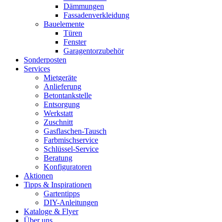
Dämmungen
Fassadenverkleidung
Bauelemente
Türen
Fenster
Garagentorzubehör
Sonderposten
Services
Mietgeräte
Anlieferung
Betontankstelle
Entsorgung
Werkstatt
Zuschnitt
Gasflaschen-Tausch
Farbmischservice
Schlüssel-Service
Beratung
Konfiguratoren
Aktionen
Tipps & Inspirationen
Gartentipps
DIY-Anleitungen
Kataloge & Flyer
Über uns