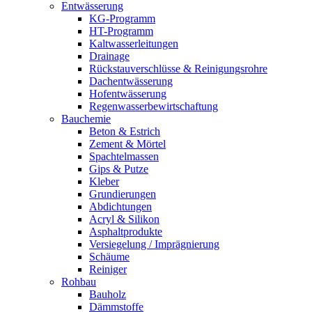
Entwässerung
KG-Programm
HT-Programm
Kaltwasserleitungen
Drainage
Rückstauverschlüsse & Reinigungsrohre
Dachentwässerung
Hofentwässerung
Regenwasserbewirtschaftung
Bauchemie
Beton & Estrich
Zement & Mörtel
Spachtelmassen
Gips & Putze
Kleber
Grundierungen
Abdichtungen
Acryl & Silikon
Asphaltprodukte
Versiegelung / Imprägnierung
Schäume
Reiniger
Rohbau
Bauholz
Dämmstoffe