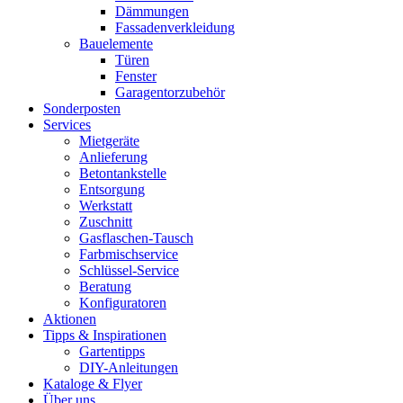
Dämmungen
Fassadenverkleidung
Bauelemente
Türen
Fenster
Garagentorzubehör
Sonderposten
Services
Mietgeräte
Anlieferung
Betontankstelle
Entsorgung
Werkstatt
Zuschnitt
Gasflaschen-Tausch
Farbmischservice
Schlüssel-Service
Beratung
Konfiguratoren
Aktionen
Tipps & Inspirationen
Gartentipps
DIY-Anleitungen
Kataloge & Flyer
Über uns