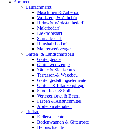
Sortiment
Baufachmarkt
Maschinen & Zubehör
Werkzeug & Zubehör
Heim- & Werkstattbedarf
Malerbedarf
Elektrobedarf
Sanitärbedarf
Haushaltsbedarf
Maurerwerkzeuge
Garten- & Landschaftsbau
Gartengeräte
Gartenwerkzeuge
Zäune & Sichtschutz
Terrassen-& Wegebau
Gartengestaltungselemente
Garten- & Pflanzenpflege
Sand, Kies & Splitt
Verlegemörtel & Beton
Farben & Anstrichmittel
Abdeckmaterialien
Tiefbau
Kellerschächte
Bodenwannen & Gitterroste
Betonschächte