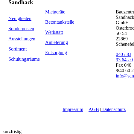
Sandhack
Mietgeräte
Bauzent
Sandhac
Neuigkeiten
Betontankstelle
GmbH
Osterbro
Sonderposten
Werkstatt
50-54
Ausstellungen
22869
Anlieferung
Schenefe
Sortiment
Entsorgung
040 / 83
Schulungsräume
93 64 - 0
Fax 040
/840 60 
info@san
Impressum
|
AGB
|
Datenschutz
kurzfristig