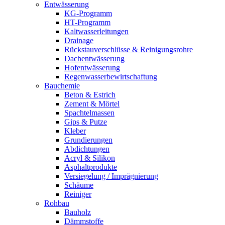
Entwässerung
KG-Programm
HT-Programm
Kaltwasserleitungen
Drainage
Rückstauverschlüsse & Reinigungsrohre
Dachentwässerung
Hofentwässerung
Regenwasserbewirtschaftung
Bauchemie
Beton & Estrich
Zement & Mörtel
Spachtelmassen
Gips & Putze
Kleber
Grundierungen
Abdichtungen
Acryl & Silikon
Asphaltprodukte
Versiegelung / Imprägnierung
Schäume
Reiniger
Rohbau
Bauholz
Dämmstoffe