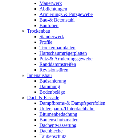
Mauerwerk
Abdichtungen
Armierungs-& Putzgewebe
Bau-& Betonstahl
Baufolien
Trockenbau
Ständerwerk
Profile
Trockenbauplatten
Hartschaumträgerplatten
Putz-& Armierungsgewebe
Randdämmstreifen
Revisionstüren
Innenausbau
Badsanierung
Dämmung
Bodenbeläge
Dach & Fassade
Dampfbrems-& Dampfsperrfolien
Unterspann-/Unterdachbahn
Bitumenbedachung
Bautenschutzmatten
Dachentwässerung
Dachbleche
Taubenschutz