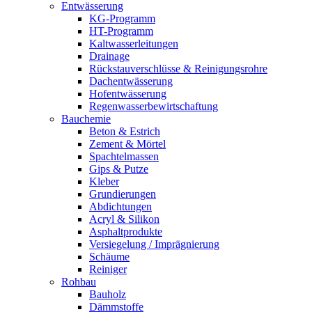
Entwässerung
KG-Programm
HT-Programm
Kaltwasserleitungen
Drainage
Rückstauverschlüsse & Reinigungsrohre
Dachentwässerung
Hofentwässerung
Regenwasserbewirtschaftung
Bauchemie
Beton & Estrich
Zement & Mörtel
Spachtelmassen
Gips & Putze
Kleber
Grundierungen
Abdichtungen
Acryl & Silikon
Asphaltprodukte
Versiegelung / Imprägnierung
Schäume
Reiniger
Rohbau
Bauholz
Dämmstoffe