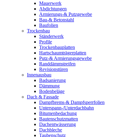
Mauerwerk
Abdichtungen
Armierungs-& Putzgewebe
Bau-& Betonstahl
Baufolien
Trockenbau
Ständerwerk
Profile
Trockenbauplatten
Hartschaumträgerplatten
Putz-& Armierungsgewebe
Randdämmstreifen
Revisionstüren
Innenausbau
Badsanierung
Dämmung
Bodenbeläge
Dach & Fassade
Dampfbrems-& Dampfsperrfolien
Unterspann-/Unterdachbahn
Bitumenbedachung
Bautenschutzmatten
Dachentwässerung
Dachbleche
Taubenschutz