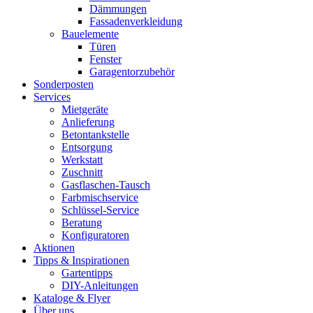
Dämmungen
Fassadenverkleidung
Bauelemente
Türen
Fenster
Garagentorzubehör
Sonderposten
Services
Mietgeräte
Anlieferung
Betontankstelle
Entsorgung
Werkstatt
Zuschnitt
Gasflaschen-Tausch
Farbmischservice
Schlüssel-Service
Beratung
Konfiguratoren
Aktionen
Tipps & Inspirationen
Gartentipps
DIY-Anleitungen
Kataloge & Flyer
Über uns