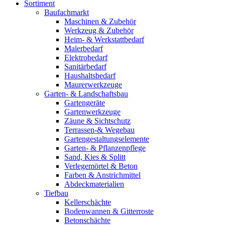
Sortiment
Baufachmarkt
Maschinen & Zubehör
Werkzeug & Zubehör
Heim- & Werkstattbedarf
Malerbedarf
Elektrobedarf
Sanitärbedarf
Haushaltsbedarf
Maurerwerkzeuge
Garten- & Landschaftsbau
Gartengeräte
Gartenwerkzeuge
Zäune & Sichtschutz
Terrassen-& Wegebau
Gartengestaltungselemente
Garten- & Pflanzenpflege
Sand, Kies & Splitt
Verlegemörtel & Beton
Farben & Anstrichmittel
Abdeckmaterialien
Tiefbau
Kellerschächte
Bodenwannen & Gitterroste
Betonschächte