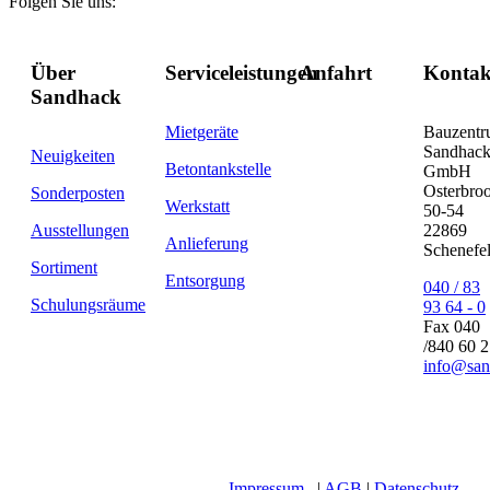
Folgen Sie uns:
Über
Serviceleistungen
Anfahrt
Kontak
Sandhack
Mietgeräte
Bauzent
Sandhac
Neuigkeiten
Betontankstelle
GmbH
Osterbro
Sonderposten
Werkstatt
50-54
Ausstellungen
22869
Anlieferung
Schenefe
Sortiment
Entsorgung
040 / 83
Schulungsräume
93 64 - 0
Fax 040
/840 60 
info@san
Impressum
|
AGB
|
Datenschutz