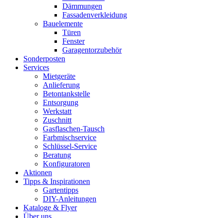
Dämmungen
Fassadenverkleidung
Bauelemente
Türen
Fenster
Garagentorzubehör
Sonderposten
Services
Mietgeräte
Anlieferung
Betontankstelle
Entsorgung
Werkstatt
Zuschnitt
Gasflaschen-Tausch
Farbmischservice
Schlüssel-Service
Beratung
Konfiguratoren
Aktionen
Tipps & Inspirationen
Gartentipps
DIY-Anleitungen
Kataloge & Flyer
Über uns