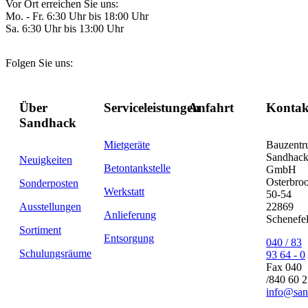
Vor Ort erreichen Sie uns:
Mo. - Fr. 6:30 Uhr bis 18:00 Uhr
Sa. 6:30 Uhr bis 13:00 Uhr
Folgen Sie uns:
Über
Serviceleistungen
Anfahrt
Kontak
Sandhack
Mietgeräte
Bauzent
Sandhac
Neuigkeiten
Betontankstelle
GmbH
Osterbro
Sonderposten
Werkstatt
50-54
Ausstellungen
22869
Anlieferung
Schenefe
Sortiment
Entsorgung
040 / 83
Schulungsräume
93 64 - 0
Fax 040
/840 60 
info@san