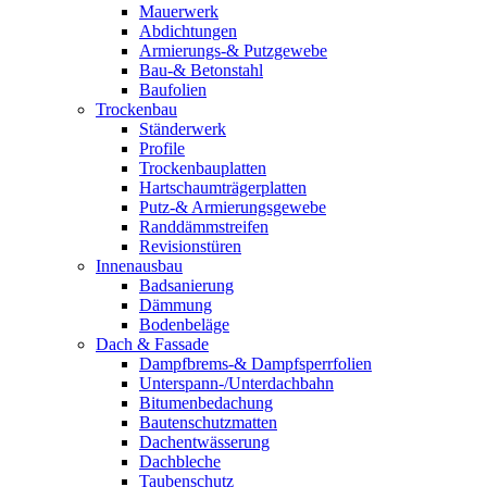
Mauerwerk
Abdichtungen
Armierungs-& Putzgewebe
Bau-& Betonstahl
Baufolien
Trockenbau
Ständerwerk
Profile
Trockenbauplatten
Hartschaumträgerplatten
Putz-& Armierungsgewebe
Randdämmstreifen
Revisionstüren
Innenausbau
Badsanierung
Dämmung
Bodenbeläge
Dach & Fassade
Dampfbrems-& Dampfsperrfolien
Unterspann-/Unterdachbahn
Bitumenbedachung
Bautenschutzmatten
Dachentwässerung
Dachbleche
Taubenschutz