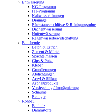
Entwässerung
KG-Programm
HT-Programm
Kaltwasserleitungen
Drainage
Rückstauverschlüsse & Reinigungsrohre
Dachentwässerung
Hofentwässerung
Regenwasserbewirtschaftung
Bauchemie
Beton & Estrich
Zement & Mörtel
Spachtelmassen
Gips & Putze
Kleber
Grundierungen
Abdichtungen
Acryl & Silikon
Asphaltprodukte
Versiegelung / Imprägnierung
Schäume
Reiniger
Rohbau
Bauholz
Dämmstoffe