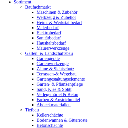
Sortiment
Baufachmarkt
Maschinen & Zubehör
Werkzeug & Zubehör
Heim- & Werkstattbedarf
Malerbedarf
Elektrobedarf
Sanitärbedarf
Haushaltsbedarf
Maurerwerkzeuge
Garten- & Landschaftsbau
Gartengeräte
Gartenwerkzeuge
Zäune & Sichtschutz
Terrassen-& Wegebau
Gartengestaltungselemente
Garten- & Pflanzenpflege
Sand, Kies & Splitt
Verlegemörtel & Beton
Farben & Anstrichmittel
Abdeckmaterialien
Tiefbau
Kellerschächte
Bodenwannen & Gitterroste
Betonschächte