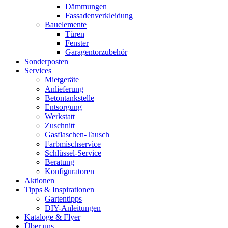
Dämmungen
Fassadenverkleidung
Bauelemente
Türen
Fenster
Garagentorzubehör
Sonderposten
Services
Mietgeräte
Anlieferung
Betontankstelle
Entsorgung
Werkstatt
Zuschnitt
Gasflaschen-Tausch
Farbmischservice
Schlüssel-Service
Beratung
Konfiguratoren
Aktionen
Tipps & Inspirationen
Gartentipps
DIY-Anleitungen
Kataloge & Flyer
Über uns