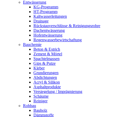
Entwässerung
KG-Programm
HT-Programm
Kaltwasserleitungen
Drainage
Rückstauverschlüsse & Reinigungsrohre
Dachentwässerung
Hofentwässerung
Regenwasserbewirtschaftung
Bauchemie
Beton & Estrich
Zement & Mörtel
Spachtelmassen
Gips & Putze
Kleber
Grundierungen
Abdichtungen
Acryl & Silikon
Asphaltprodukte
Versiegelung / Imprägnierung
Schäume
Reiniger
Rohbau
Bauholz
Dämmstoffe