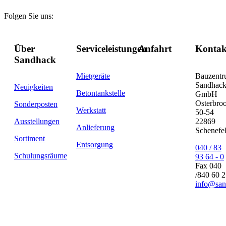
Folgen Sie uns:
Über
Serviceleistungen
Anfahrt
Kontak
Sandhack
Mietgeräte
Bauzent
Sandhac
Neuigkeiten
Betontankstelle
GmbH
Osterbro
Sonderposten
Werkstatt
50-54
Ausstellungen
22869
Anlieferung
Schenefe
Sortiment
Entsorgung
040 / 83
Schulungsräume
93 64 - 0
Fax 040
/840 60 
info@san