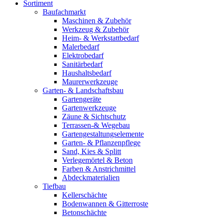
Sortiment
Baufachmarkt
Maschinen & Zubehör
Werkzeug & Zubehör
Heim- & Werkstattbedarf
Malerbedarf
Elektrobedarf
Sanitärbedarf
Haushaltsbedarf
Maurerwerkzeuge
Garten- & Landschaftsbau
Gartengeräte
Gartenwerkzeuge
Zäune & Sichtschutz
Terrassen-& Wegebau
Gartengestaltungselemente
Garten- & Pflanzenpflege
Sand, Kies & Splitt
Verlegemörtel & Beton
Farben & Anstrichmittel
Abdeckmaterialien
Tiefbau
Kellerschächte
Bodenwannen & Gitterroste
Betonschächte