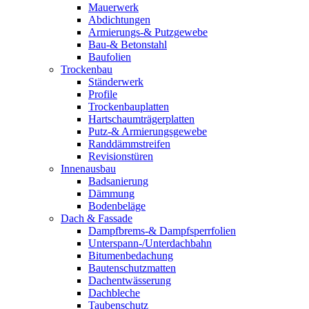
Mauerwerk
Abdichtungen
Armierungs-& Putzgewebe
Bau-& Betonstahl
Baufolien
Trockenbau
Ständerwerk
Profile
Trockenbauplatten
Hartschaumträgerplatten
Putz-& Armierungsgewebe
Randdämmstreifen
Revisionstüren
Innenausbau
Badsanierung
Dämmung
Bodenbeläge
Dach & Fassade
Dampfbrems-& Dampfsperrfolien
Unterspann-/Unterdachbahn
Bitumenbedachung
Bautenschutzmatten
Dachentwässerung
Dachbleche
Taubenschutz