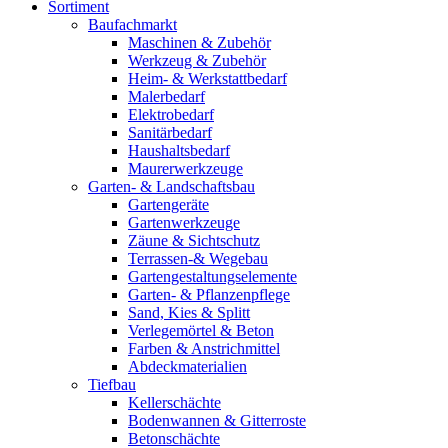
Sortiment
Baufachmarkt
Maschinen & Zubehör
Werkzeug & Zubehör
Heim- & Werkstattbedarf
Malerbedarf
Elektrobedarf
Sanitärbedarf
Haushaltsbedarf
Maurerwerkzeuge
Garten- & Landschaftsbau
Gartengeräte
Gartenwerkzeuge
Zäune & Sichtschutz
Terrassen-& Wegebau
Gartengestaltungselemente
Garten- & Pflanzenpflege
Sand, Kies & Splitt
Verlegemörtel & Beton
Farben & Anstrichmittel
Abdeckmaterialien
Tiefbau
Kellerschächte
Bodenwannen & Gitterroste
Betonschächte