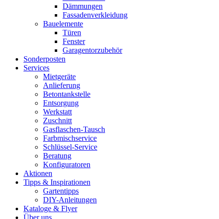
Dämmungen
Fassadenverkleidung
Bauelemente
Türen
Fenster
Garagentorzubehör
Sonderposten
Services
Mietgeräte
Anlieferung
Betontankstelle
Entsorgung
Werkstatt
Zuschnitt
Gasflaschen-Tausch
Farbmischservice
Schlüssel-Service
Beratung
Konfiguratoren
Aktionen
Tipps & Inspirationen
Gartentipps
DIY-Anleitungen
Kataloge & Flyer
Über uns