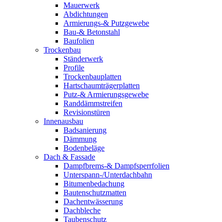
Mauerwerk
Abdichtungen
Armierungs-& Putzgewebe
Bau-& Betonstahl
Baufolien
Trockenbau
Ständerwerk
Profile
Trockenbauplatten
Hartschaumträgerplatten
Putz-& Armierungsgewebe
Randdämmstreifen
Revisionstüren
Innenausbau
Badsanierung
Dämmung
Bodenbeläge
Dach & Fassade
Dampfbrems-& Dampfsperrfolien
Unterspann-/Unterdachbahn
Bitumenbedachung
Bautenschutzmatten
Dachentwässerung
Dachbleche
Taubenschutz