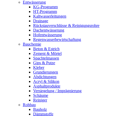
Entwässerung
KG-Programm
HT-Programm
Kaltwasserleitungen
Drainage
Rückstauverschlüsse & Reinigungsrohre
Dachentwässerung
Hofentwässerung
Regenwasserbewirtschaftung
Bauchemie
Beton & Estrich
Zement & Mörtel
Spachtelmassen
Gips & Putze
Kleber
Grundierungen
Abdichtungen
Acryl & Silikon
Asphaltprodukte
Versiegelung / Imprägnierung
Schäume
Reiniger
Rohbau
Bauholz
Dämmstoffe