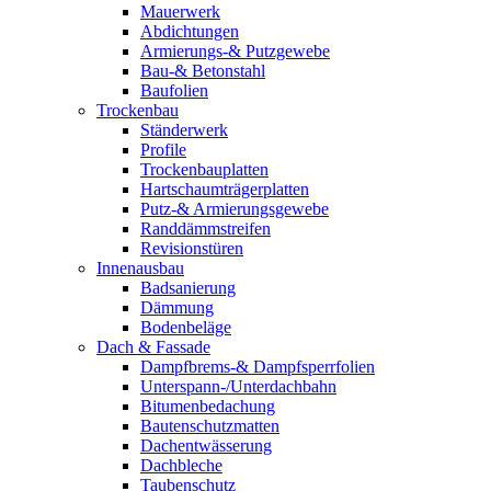
Mauerwerk
Abdichtungen
Armierungs-& Putzgewebe
Bau-& Betonstahl
Baufolien
Trockenbau
Ständerwerk
Profile
Trockenbauplatten
Hartschaumträgerplatten
Putz-& Armierungsgewebe
Randdämmstreifen
Revisionstüren
Innenausbau
Badsanierung
Dämmung
Bodenbeläge
Dach & Fassade
Dampfbrems-& Dampfsperrfolien
Unterspann-/Unterdachbahn
Bitumenbedachung
Bautenschutzmatten
Dachentwässerung
Dachbleche
Taubenschutz