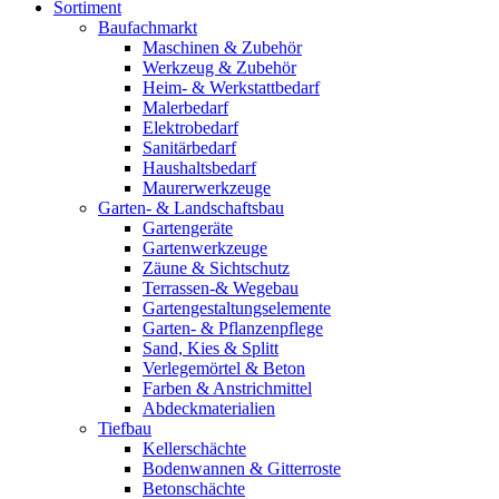
Sortiment
Baufachmarkt
Maschinen & Zubehör
Werkzeug & Zubehör
Heim- & Werkstattbedarf
Malerbedarf
Elektrobedarf
Sanitärbedarf
Haushaltsbedarf
Maurerwerkzeuge
Garten- & Landschaftsbau
Gartengeräte
Gartenwerkzeuge
Zäune & Sichtschutz
Terrassen-& Wegebau
Gartengestaltungselemente
Garten- & Pflanzenpflege
Sand, Kies & Splitt
Verlegemörtel & Beton
Farben & Anstrichmittel
Abdeckmaterialien
Tiefbau
Kellerschächte
Bodenwannen & Gitterroste
Betonschächte