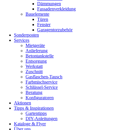
Dämmungen
Fassadenverkleidung
Bauelemente
Türen
Fenster
Garagentorzubehör
Sonderposten
Services
Mietgeräte
Anlieferung
Betontankstelle
Entsorgung
Werkstatt
Zuschnitt
Gasflaschen-Tausch
Farbmischservice
Schlüssel-Service
Beratung
Konfiguratoren
Aktionen
Tipps & Inspirationen
Gartentipps
DIY-Anleitungen
Kataloge & Flyer
Über uns