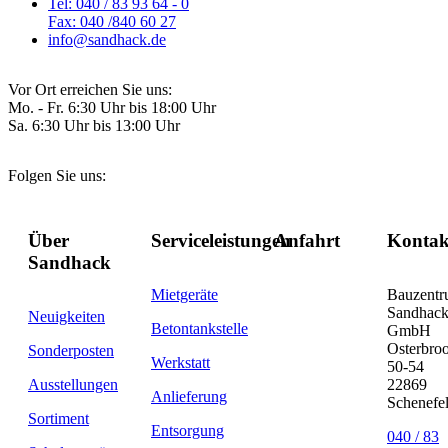
Tel: 040 / 83 93 64 - 0
Fax: 040 /840 60 27
info@sandhack.de
Vor Ort erreichen Sie uns:
Mo. - Fr. 6:30 Uhr bis 18:00 Uhr
Sa. 6:30 Uhr bis 13:00 Uhr
Folgen Sie uns:
Über
Serviceleistungen
Anfahrt
Kontak
Sandhack
Mietgeräte
Bauzent
Sandhac
Neuigkeiten
Betontankstelle
GmbH
Osterbro
Sonderposten
Werkstatt
50-54
Ausstellungen
22869
Anlieferung
Schenefe
Sortiment
Entsorgung
040 / 83