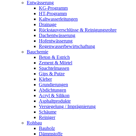
Entwässerung
KG-Programm
HT-Programm
Kaltwasserleitungen
Drainage
Rückstauverschlüsse & Reinigungsrohre
Dachentwässerung
Hofentwässerung
Regenwasserbewirtschaftung
Bauchemie
Beton & Estrich
Zement & Mörtel
Spachtelmassen
Gips & Putze
Kleber
Grundierungen
Abdichtungen
Acryl & Silikon
Asphaltprodukte
Versiegelung / Imprägnierung
Schäume
Reiniger
Rohbau
Bauholz
Dämmstoffe