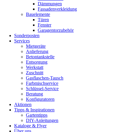
Dämmungen
Fassadenverkleidung
Bauelemente
Türen
Fenster
Garagentorzubehör
Sonderposten
Services
Mietgeräte
Anlieferung
Betontankstelle
Entsorgung
Werkstatt
Zuschnitt
Gasflaschen-Tausch
Farbmischservice
Schlüssel-Service
Beratung
Konfiguratoren
Aktionen
Tipps & Inspirationen
Gartentipps
DIY-Anleitungen
Kataloge & Flyer
Über uns