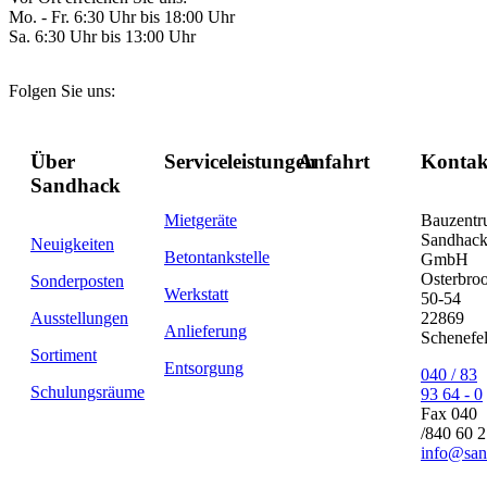
Mo. - Fr. 6:30 Uhr bis 18:00 Uhr
Sa. 6:30 Uhr bis 13:00 Uhr
Folgen Sie uns:
Über
Serviceleistungen
Anfahrt
Kontak
Sandhack
Mietgeräte
Bauzent
Sandhac
Neuigkeiten
Betontankstelle
GmbH
Osterbro
Sonderposten
Werkstatt
50-54
Ausstellungen
22869
Anlieferung
Schenefe
Sortiment
Entsorgung
040 / 83
Schulungsräume
93 64 - 0
Fax 040
/840 60 
info@san