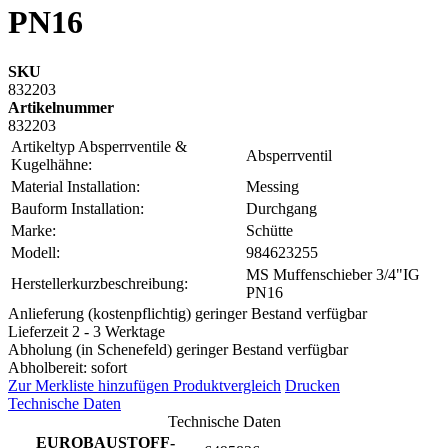
PN16
SKU
832203
Artikelnummer
832203
Artikeltyp Absperrventile &
Absperrventil
Kugelhähne:
Material Installation:
Messing
Bauform Installation:
Durchgang
Marke:
Schütte
Modell:
984623255
MS Muffenschieber 3/4"IG
Herstellerkurzbeschreibung:
PN16
Anlieferung (kostenpflichtig) geringer Bestand verfügbar
Lieferzeit 2 - 3 Werktage
Abholung (in Schenefeld) geringer Bestand verfügbar
Abholbereit: sofort
Zur Merkliste hinzufügen
Produktvergleich
Drucken
Technische Daten
Technische Daten
EUROBAUSTOFF-