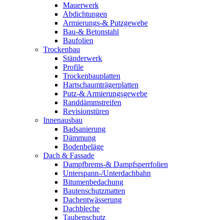
Mauerwerk
Abdichtungen
Armierungs-& Putzgewebe
Bau-& Betonstahl
Baufolien
Trockenbau
Ständerwerk
Profile
Trockenbauplatten
Hartschaumträgerplatten
Putz-& Armierungsgewebe
Randdämmstreifen
Revisionstüren
Innenausbau
Badsanierung
Dämmung
Bodenbeläge
Dach & Fassade
Dampfbrems-& Dampfsperrfolien
Unterspann-/Unterdachbahn
Bitumenbedachung
Bautenschutzmatten
Dachentwässerung
Dachbleche
Taubenschutz