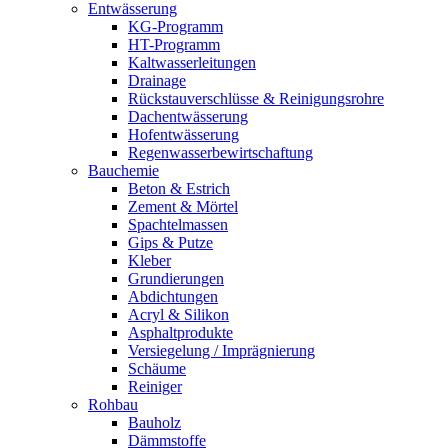
Entwässerung
KG-Programm
HT-Programm
Kaltwasserleitungen
Drainage
Rückstauverschlüsse & Reinigungsrohre
Dachentwässerung
Hofentwässerung
Regenwasserbewirtschaftung
Bauchemie
Beton & Estrich
Zement & Mörtel
Spachtelmassen
Gips & Putze
Kleber
Grundierungen
Abdichtungen
Acryl & Silikon
Asphaltprodukte
Versiegelung / Imprägnierung
Schäume
Reiniger
Rohbau
Bauholz
Dämmstoffe