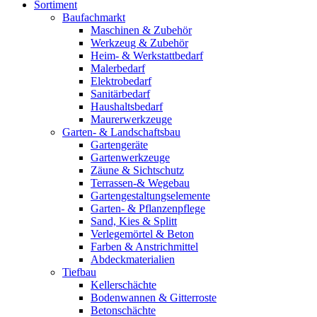
Sortiment
Baufachmarkt
Maschinen & Zubehör
Werkzeug & Zubehör
Heim- & Werkstattbedarf
Malerbedarf
Elektrobedarf
Sanitärbedarf
Haushaltsbedarf
Maurerwerkzeuge
Garten- & Landschaftsbau
Gartengeräte
Gartenwerkzeuge
Zäune & Sichtschutz
Terrassen-& Wegebau
Gartengestaltungselemente
Garten- & Pflanzenpflege
Sand, Kies & Splitt
Verlegemörtel & Beton
Farben & Anstrichmittel
Abdeckmaterialien
Tiefbau
Kellerschächte
Bodenwannen & Gitterroste
Betonschächte