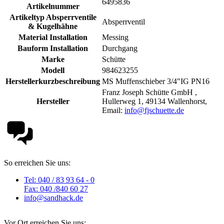
6495836
Artikelnummer
Artikeltyp Absperrventile
Absperrventil
& Kugelhähne
Material Installation
Messing
Bauform Installation
Durchgang
Marke
Schütte
Modell
984623255
Herstellerkurzbeschreibung
MS Muffenschieber 3/4"IG PN16
Franz Joseph Schütte GmbH ,
Hersteller
Hullerweg 1, 49134 Wallenhorst,
Email:
info@fjschuette.de
So erreichen Sie uns:
Tel: 040 / 83 93 64 - 0
Fax: 040 /840 60 27
info@sandhack.de
Vor Ort erreichen Sie uns: