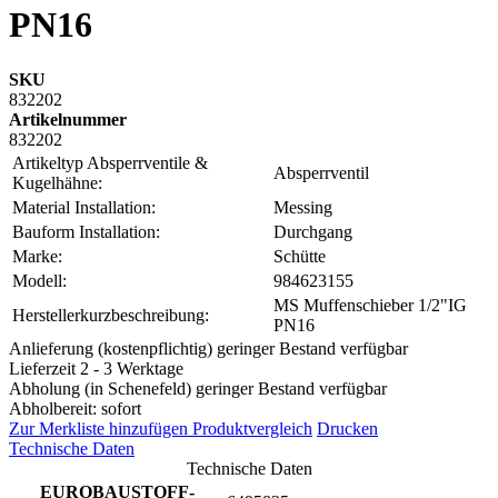
PN16
SKU
832202
Artikelnummer
832202
Artikeltyp Absperrventile &
Absperrventil
Kugelhähne:
Material Installation:
Messing
Bauform Installation:
Durchgang
Marke:
Schütte
Modell:
984623155
MS Muffenschieber 1/2"IG
Herstellerkurzbeschreibung:
PN16
Anlieferung (kostenpflichtig) geringer Bestand verfügbar
Lieferzeit 2 - 3 Werktage
Abholung (in Schenefeld) geringer Bestand verfügbar
Abholbereit: sofort
Zur Merkliste hinzufügen
Produktvergleich
Drucken
Technische Daten
Technische Daten
EUROBAUSTOFF-