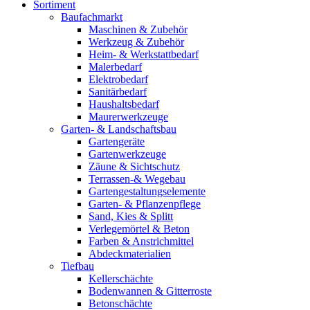
Sortiment
Baufachmarkt
Maschinen & Zubehör
Werkzeug & Zubehör
Heim- & Werkstattbedarf
Malerbedarf
Elektrobedarf
Sanitärbedarf
Haushaltsbedarf
Maurerwerkzeuge
Garten- & Landschaftsbau
Gartengeräte
Gartenwerkzeuge
Zäune & Sichtschutz
Terrassen-& Wegebau
Gartengestaltungselemente
Garten- & Pflanzenpflege
Sand, Kies & Splitt
Verlegemörtel & Beton
Farben & Anstrichmittel
Abdeckmaterialien
Tiefbau
Kellerschächte
Bodenwannen & Gitterroste
Betonschächte