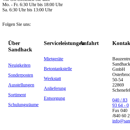
Mo. - Fr. 6:30 Uhr bis 18:00 Uhr
Sa. 6:30 Uhr bis 13:00 Uhr
Folgen Sie uns:
Über
Serviceleistungen
Anfahrt
Kontak
Sandhack
Mietgeräte
Bauzent
Sandhac
Neuigkeiten
Betontankstelle
GmbH
Osterbro
Sonderposten
Werkstatt
50-54
Ausstellungen
22869
Anlieferung
Schenefe
Sortiment
Entsorgung
040 / 83
Schulungsräume
93 64 - 0
Fax 040
/840 60 
info@san