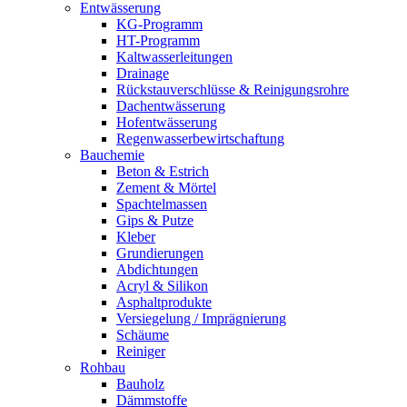
Entwässerung
KG-Programm
HT-Programm
Kaltwasserleitungen
Drainage
Rückstauverschlüsse & Reinigungsrohre
Dachentwässerung
Hofentwässerung
Regenwasserbewirtschaftung
Bauchemie
Beton & Estrich
Zement & Mörtel
Spachtelmassen
Gips & Putze
Kleber
Grundierungen
Abdichtungen
Acryl & Silikon
Asphaltprodukte
Versiegelung / Imprägnierung
Schäume
Reiniger
Rohbau
Bauholz
Dämmstoffe