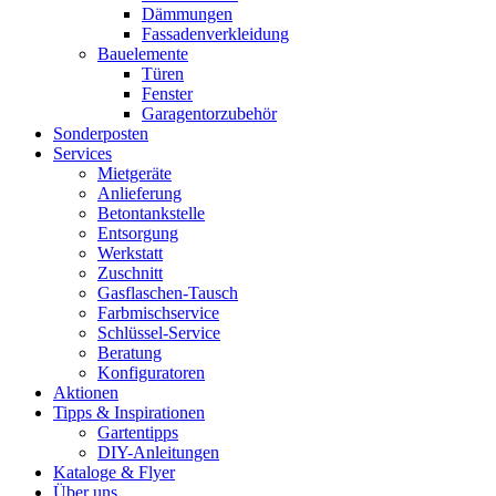
Dämmungen
Fassadenverkleidung
Bauelemente
Türen
Fenster
Garagentorzubehör
Sonderposten
Services
Mietgeräte
Anlieferung
Betontankstelle
Entsorgung
Werkstatt
Zuschnitt
Gasflaschen-Tausch
Farbmischservice
Schlüssel-Service
Beratung
Konfiguratoren
Aktionen
Tipps & Inspirationen
Gartentipps
DIY-Anleitungen
Kataloge & Flyer
Über uns