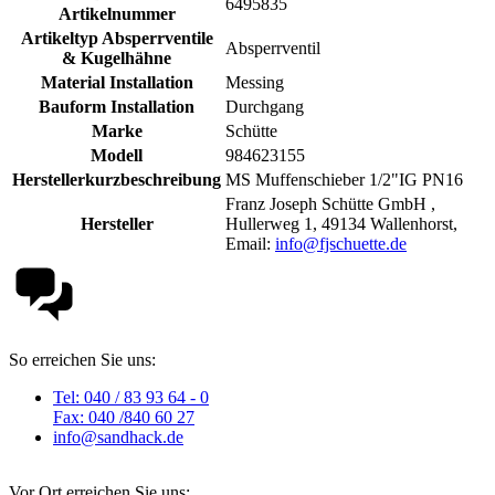
6495835
Artikelnummer
Artikeltyp Absperrventile
Absperrventil
& Kugelhähne
Material Installation
Messing
Bauform Installation
Durchgang
Marke
Schütte
Modell
984623155
Herstellerkurzbeschreibung
MS Muffenschieber 1/2"IG PN16
Franz Joseph Schütte GmbH ,
Hersteller
Hullerweg 1, 49134 Wallenhorst,
Email:
info@fjschuette.de
So erreichen Sie uns:
Tel: 040 / 83 93 64 - 0
Fax: 040 /840 60 27
info@sandhack.de
Vor Ort erreichen Sie uns: