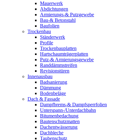
Mauerwerk
Abdichtungen
Armierungs-& Putzgewebe
Bau-& Betonstahl
Baufolien
Trockenbau
Ständerwerk
Profile
Trockenbauplatten
Hartschaumträgerplatten
Putz-& Armierungsgewebe
Randdämmstreifen
Revisionstüren
Innenausbau
Badsanierung
Dämmung
Bodenbeläge
Dach & Fassade
Dampfbrems-& Dampfsperrfolien
Unterspann-/Unterdachbahn
Bitumenbedachung
Bautenschutzmatten
Dachentwässerung
Dachbleche
Taubenschutz