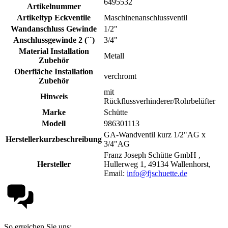
6495532
Artikelnummer
Artikeltyp Eckventile
Maschinenanschlussventil
Wandanschluss Gewinde
1/2"
Anschlussgewinde 2 (``)
3/4"
Material Installation
Metall
Zubehör
Oberfläche Installation
verchromt
Zubehör
mit
Hinweis
Rückflussverhinderer/Rohrbelüfter
Marke
Schütte
Modell
986301113
GA-Wandventil kurz 1/2"AG x
Herstellerkurzbeschreibung
3/4"AG
Franz Joseph Schütte GmbH ,
Hersteller
Hullerweg 1, 49134 Wallenhorst,
Email:
info@fjschuette.de
So erreichen Sie uns: