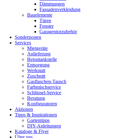
Dämmungen
Fassadenverkleidung
Bauelemente
Türen
Fenster
Garagentorzubehör
Sonderposten
Services
Mietgeräte
Anlieferung
Betontankstelle
Entsorgung
Werkstatt
Zuschnitt
Gasflaschen-Tausch
Farbmischservice
Schlüssel-Service
Beratung
Konfiguratoren
Aktionen
Tipps & Inspirationen
Gartentipps
DIY-Anleitungen
Kataloge & Flyer
Über uns