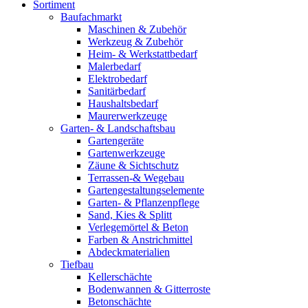
Sortiment
Baufachmarkt
Maschinen & Zubehör
Werkzeug & Zubehör
Heim- & Werkstattbedarf
Malerbedarf
Elektrobedarf
Sanitärbedarf
Haushaltsbedarf
Maurerwerkzeuge
Garten- & Landschaftsbau
Gartengeräte
Gartenwerkzeuge
Zäune & Sichtschutz
Terrassen-& Wegebau
Gartengestaltungselemente
Garten- & Pflanzenpflege
Sand, Kies & Splitt
Verlegemörtel & Beton
Farben & Anstrichmittel
Abdeckmaterialien
Tiefbau
Kellerschächte
Bodenwannen & Gitterroste
Betonschächte