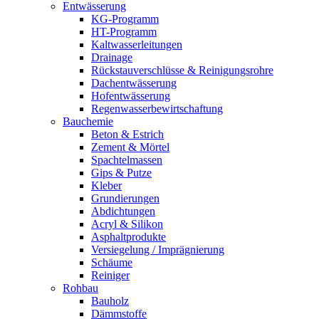
Entwässerung
KG-Programm
HT-Programm
Kaltwasserleitungen
Drainage
Rückstauverschlüsse & Reinigungsrohre
Dachentwässerung
Hofentwässerung
Regenwasserbewirtschaftung
Bauchemie
Beton & Estrich
Zement & Mörtel
Spachtelmassen
Gips & Putze
Kleber
Grundierungen
Abdichtungen
Acryl & Silikon
Asphaltprodukte
Versiegelung / Imprägnierung
Schäume
Reiniger
Rohbau
Bauholz
Dämmstoffe