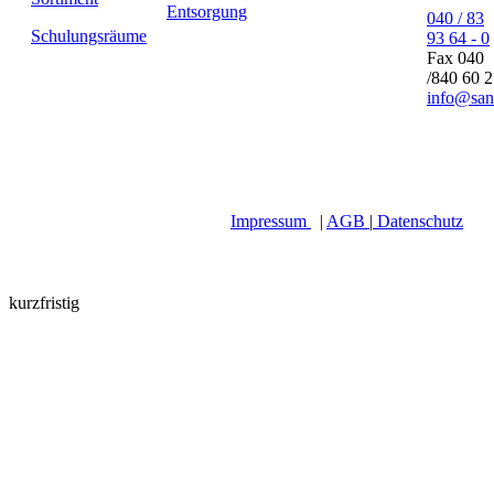
Entsorgung
040 / 83
Schulungsräume
93 64 - 0
Fax 040
/840 60 
info@san
Impressum
|
AGB
|
Datenschutz
kurzfristig