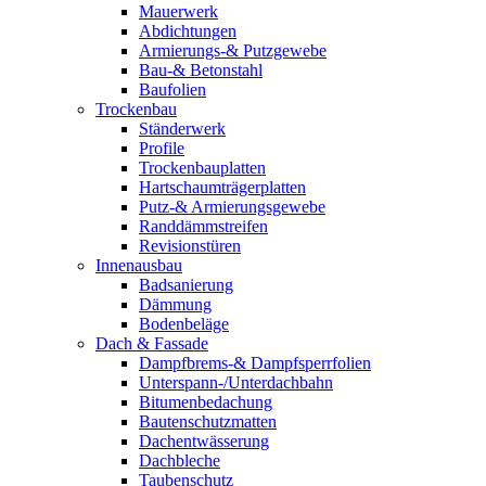
Mauerwerk
Abdichtungen
Armierungs-& Putzgewebe
Bau-& Betonstahl
Baufolien
Trockenbau
Ständerwerk
Profile
Trockenbauplatten
Hartschaumträgerplatten
Putz-& Armierungsgewebe
Randdämmstreifen
Revisionstüren
Innenausbau
Badsanierung
Dämmung
Bodenbeläge
Dach & Fassade
Dampfbrems-& Dampfsperrfolien
Unterspann-/Unterdachbahn
Bitumenbedachung
Bautenschutzmatten
Dachentwässerung
Dachbleche
Taubenschutz