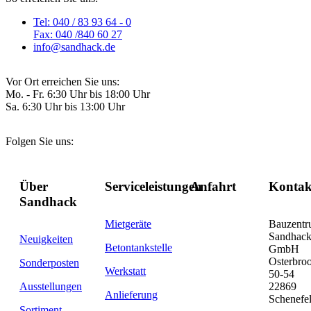
Tel: 040 / 83 93 64 - 0
Fax: 040 /840 60 27
info@sandhack.de
Vor Ort erreichen Sie uns:
Mo. - Fr. 6:30 Uhr bis 18:00 Uhr
Sa. 6:30 Uhr bis 13:00 Uhr
Folgen Sie uns:
Über
Serviceleistungen
Anfahrt
Kontak
Sandhack
Mietgeräte
Bauzent
Sandhac
Neuigkeiten
Betontankstelle
GmbH
Osterbro
Sonderposten
Werkstatt
50-54
Ausstellungen
22869
Anlieferung
Schenefe
Sortiment