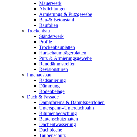
Mauerwerk
Abdichtungen
Armierungs-& Putzgewebe
Bau-& Betonstahl
Baufolien
Trockenbau
Ständerwerk
Profile
Trockenbauplatten
Hartschaumträgerplatten
Putz-& Armierungsgewebe
Randdämmstreifen
Revisionstüren
Innenausbau
Badsanierung
Dämmung
Bodenbeläge
Dach & Fassade
Dampfbrems-& Dampfsperrfolien
Unterspann-/Unterdachbahn
Bitumenbedachung
Bautenschutzmatten
Dachentwässerung
Dachbleche
Taubenschutz