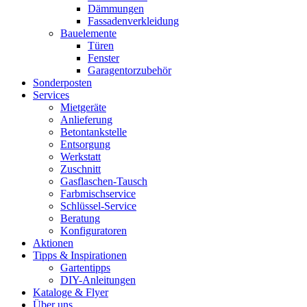
Dämmungen
Fassadenverkleidung
Bauelemente
Türen
Fenster
Garagentorzubehör
Sonderposten
Services
Mietgeräte
Anlieferung
Betontankstelle
Entsorgung
Werkstatt
Zuschnitt
Gasflaschen-Tausch
Farbmischservice
Schlüssel-Service
Beratung
Konfiguratoren
Aktionen
Tipps & Inspirationen
Gartentipps
DIY-Anleitungen
Kataloge & Flyer
Über uns