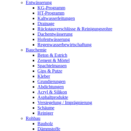
Entwässerung
KG-Programm
HT-Programm
Kaltwasserleitungen
Drainage
Rückstauverschlüsse & Reinigungsrohre
Dachentwässerung
Hofentwässerung
Regenwasserbewirtschaftung
Bauchemie
Beton & Estrich
Zement & Mörtel
Spachtelmassen
Gips & Putze
Kleber
Grundierungen
Abdichtungen
Acryl & Silikon
Asphaltprodukte
Versiegelung / Imprägnierung
Schäume
Reiniger
Rohbau
Bauholz
Dämmstoffe