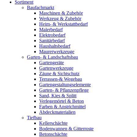
Sortiment
Baufachmarkt
Maschinen & Zubehör
Werkzeug & Zubehör
Heim- & Werkstattbedarf
Malerbedarf
Elektrobedarf
Sanitärbedarf
Haushaltsbedarf
Maurerwerkzeuge
Garten- & Landschaftsbau
Gartengeräte
Gartenwerkzeuge
Zäune & Sichtschutz
Terrassen-& Wegebau
Gartengestaltungselemente
Garten- & Pflanzenpflege
Sand, Kies & Splitt
Verlegemörtel & Beton
Farben & Anstrichmittel
Abdeckmaterialien
Tiefbau
Kellerschächte
Bodenwannen & Gitterroste
Betonschächte