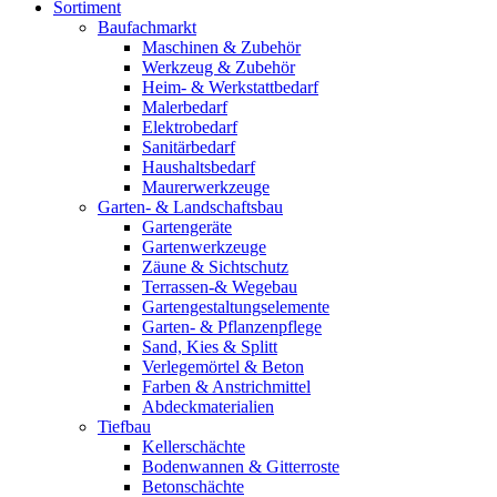
Sortiment
Baufachmarkt
Maschinen & Zubehör
Werkzeug & Zubehör
Heim- & Werkstattbedarf
Malerbedarf
Elektrobedarf
Sanitärbedarf
Haushaltsbedarf
Maurerwerkzeuge
Garten- & Landschaftsbau
Gartengeräte
Gartenwerkzeuge
Zäune & Sichtschutz
Terrassen-& Wegebau
Gartengestaltungselemente
Garten- & Pflanzenpflege
Sand, Kies & Splitt
Verlegemörtel & Beton
Farben & Anstrichmittel
Abdeckmaterialien
Tiefbau
Kellerschächte
Bodenwannen & Gitterroste
Betonschächte