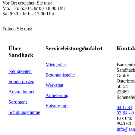
Vor Ort erreichen Sie uns:
Mo. - Fr. 6:30 Uhr bis 18:00 Uhr
Sa. 6:30 Uhr bis 13:00 Uhr
Folgen Sie uns:
Über
Serviceleistungen
Anfahrt
Kontak
Sandhack
Mietgeräte
Bauzent
Sandhac
Neuigkeiten
Betontankstelle
GmbH
Osterbro
Sonderposten
Werkstatt
50-54
Ausstellungen
22869
Anlieferung
Schenefe
Sortiment
Entsorgung
040 / 83
Schulungsräume
93 64 - 0
Fax 040
/840 60 
info@san