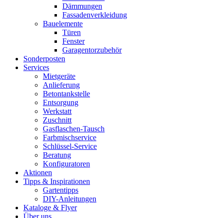
Dämmungen
Fassadenverkleidung
Bauelemente
Türen
Fenster
Garagentorzubehör
Sonderposten
Services
Mietgeräte
Anlieferung
Betontankstelle
Entsorgung
Werkstatt
Zuschnitt
Gasflaschen-Tausch
Farbmischservice
Schlüssel-Service
Beratung
Konfiguratoren
Aktionen
Tipps & Inspirationen
Gartentipps
DIY-Anleitungen
Kataloge & Flyer
Über uns