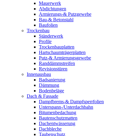
Mauerwerk
Abdichtungen
Armierungs-& Putzgewebe
Bau-& Betonstahl
Baufolien
Trockenbau
Ständerwerk
Profile
Trockenbauplatten
Hartschaumträgerplatten
Putz-& Armierungsgewebe
Randdämmstreifen
Revisionstüren
Innenausbau
Badsanierung
Dämmung
Bodenbeläge
Dach & Fassade
Dampfbrems-& Dampfsperrfolien
Unterspann-/Unterdachbahn
Bitumenbedachung
Bautenschutzmatten
Dachentwässerung
Dachbleche
Taubenschutz