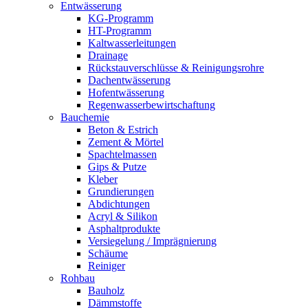
Entwässerung
KG-Programm
HT-Programm
Kaltwasserleitungen
Drainage
Rückstauverschlüsse & Reinigungsrohre
Dachentwässerung
Hofentwässerung
Regenwasserbewirtschaftung
Bauchemie
Beton & Estrich
Zement & Mörtel
Spachtelmassen
Gips & Putze
Kleber
Grundierungen
Abdichtungen
Acryl & Silikon
Asphaltprodukte
Versiegelung / Imprägnierung
Schäume
Reiniger
Rohbau
Bauholz
Dämmstoffe