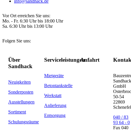
info@sandhack.de
Vor Ort erreichen Sie uns:
Mo. - Fr. 6:30 Uhr bis 18:00 Uhr
Sa. 6:30 Uhr bis 13:00 Uhr
Folgen Sie uns:
Über
Serviceleistungen
Anfahrt
Kontak
Sandhack
Mietgeräte
Bauzent
Sandhac
Neuigkeiten
Betontankstelle
GmbH
Osterbro
Sonderposten
Werkstatt
50-54
Ausstellungen
22869
Anlieferung
Schenefe
Sortiment
Entsorgung
040 / 83
Schulungsräume
93 64 - 0
Fax 040