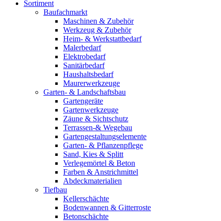
Sortiment
Baufachmarkt
Maschinen & Zubehör
Werkzeug & Zubehör
Heim- & Werkstattbedarf
Malerbedarf
Elektrobedarf
Sanitärbedarf
Haushaltsbedarf
Maurerwerkzeuge
Garten- & Landschaftsbau
Gartengeräte
Gartenwerkzeuge
Zäune & Sichtschutz
Terrassen-& Wegebau
Gartengestaltungselemente
Garten- & Pflanzenpflege
Sand, Kies & Splitt
Verlegemörtel & Beton
Farben & Anstrichmittel
Abdeckmaterialien
Tiefbau
Kellerschächte
Bodenwannen & Gitterroste
Betonschächte