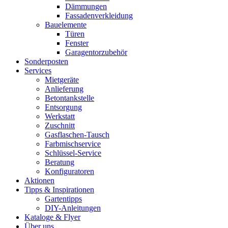
Dämmungen
Fassadenverkleidung
Bauelemente
Türen
Fenster
Garagentorzubehör
Sonderposten
Services
Mietgeräte
Anlieferung
Betontankstelle
Entsorgung
Werkstatt
Zuschnitt
Gasflaschen-Tausch
Farbmischservice
Schlüssel-Service
Beratung
Konfiguratoren
Aktionen
Tipps & Inspirationen
Gartentipps
DIY-Anleitungen
Kataloge & Flyer
Über uns