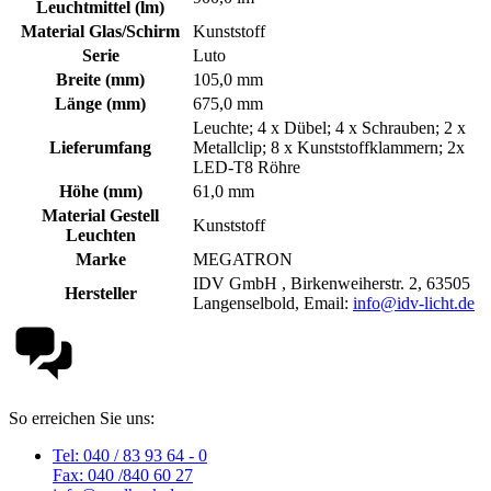
Leuchtmittel (lm)
Material Glas/Schirm
Kunststoff
Serie
Luto
Breite (mm)
105,0 mm
Länge (mm)
675,0 mm
Leuchte; 4 x Dübel; 4 x Schrauben; 2 x
Lieferumfang
Metallclip; 8 x Kunststoffklammern; 2x
LED-T8 Röhre
Höhe (mm)
61,0 mm
Material Gestell
Kunststoff
Leuchten
Marke
MEGATRON
IDV GmbH , Birkenweiherstr. 2, 63505
Hersteller
Langenselbold, Email:
info@idv-licht.de
So erreichen Sie uns:
Tel: 040 / 83 93 64 - 0
Fax: 040 /840 60 27