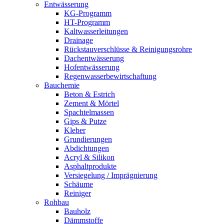
Entwässerung
KG-Programm
HT-Programm
Kaltwasserleitungen
Drainage
Rückstauverschlüsse & Reinigungsrohre
Dachentwässerung
Hofentwässerung
Regenwasserbewirtschaftung
Bauchemie
Beton & Estrich
Zement & Mörtel
Spachtelmassen
Gips & Putze
Kleber
Grundierungen
Abdichtungen
Acryl & Silikon
Asphaltprodukte
Versiegelung / Imprägnierung
Schäume
Reiniger
Rohbau
Bauholz
Dämmstoffe