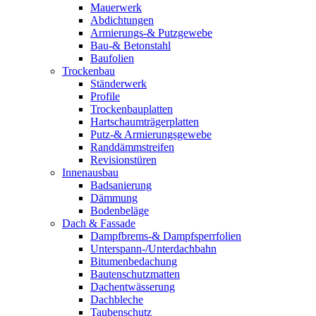
Mauerwerk
Abdichtungen
Armierungs-& Putzgewebe
Bau-& Betonstahl
Baufolien
Trockenbau
Ständerwerk
Profile
Trockenbauplatten
Hartschaumträgerplatten
Putz-& Armierungsgewebe
Randdämmstreifen
Revisionstüren
Innenausbau
Badsanierung
Dämmung
Bodenbeläge
Dach & Fassade
Dampfbrems-& Dampfsperrfolien
Unterspann-/Unterdachbahn
Bitumenbedachung
Bautenschutzmatten
Dachentwässerung
Dachbleche
Taubenschutz