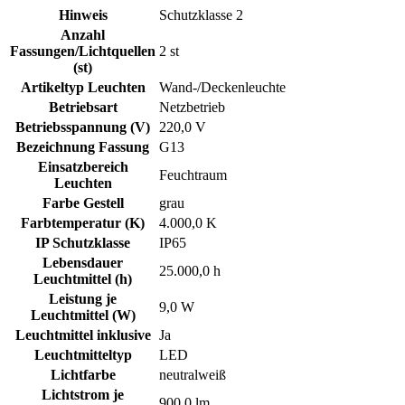
Hinweis
Schutzklasse 2
Anzahl
Fassungen/Lichtquellen
2 st
(st)
Artikeltyp Leuchten
Wand-/Deckenleuchte
Betriebsart
Netzbetrieb
Betriebsspannung (V)
220,0 V
Bezeichnung Fassung
G13
Einsatzbereich
Feuchtraum
Leuchten
Farbe Gestell
grau
Farbtemperatur (K)
4.000,0 K
IP Schutzklasse
IP65
Lebensdauer
25.000,0 h
Leuchtmittel (h)
Leistung je
9,0 W
Leuchtmittel (W)
Leuchtmittel inklusive
Ja
Leuchtmitteltyp
LED
Lichtfarbe
neutralweiß
Lichtstrom je
900,0 lm