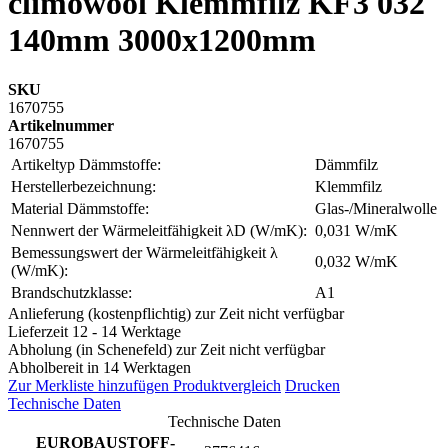
climowool Klemmfilz KF3 032
140mm 3000x1200mm
SKU
1670755
Artikelnummer
1670755
Artikeltyp Dämmstoffe:
Dämmfilz
Herstellerbezeichnung:
Klemmfilz
Material Dämmstoffe:
Glas-/Mineralwolle
Nennwert der Wärmeleitfähigkeit λD (W/mK):
0,031 W/mK
Bemessungswert der Wärmeleitfähigkeit λ
0,032 W/mK
(W/mK):
Brandschutzklasse:
A1
Anlieferung (kostenpflichtig) zur Zeit nicht verfügbar
Lieferzeit 12 - 14 Werktage
Abholung (in Schenefeld) zur Zeit nicht verfügbar
Abholbereit in 14 Werktagen
Zur Merkliste hinzufügen
Produktvergleich
Drucken
Technische Daten
Technische Daten
EUROBAUSTOFF-