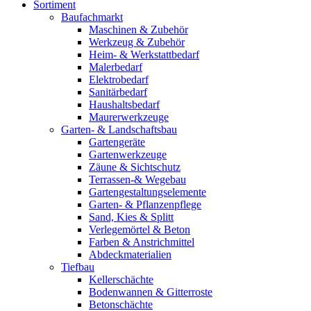
Sortiment
Baufachmarkt
Maschinen & Zubehör
Werkzeug & Zubehör
Heim- & Werkstattbedarf
Malerbedarf
Elektrobedarf
Sanitärbedarf
Haushaltsbedarf
Maurerwerkzeuge
Garten- & Landschaftsbau
Gartengeräte
Gartenwerkzeuge
Zäune & Sichtschutz
Terrassen-& Wegebau
Gartengestaltungselemente
Garten- & Pflanzenpflege
Sand, Kies & Splitt
Verlegemörtel & Beton
Farben & Anstrichmittel
Abdeckmaterialien
Tiefbau
Kellerschächte
Bodenwannen & Gitterroste
Betonschächte