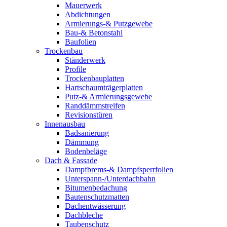
Mauerwerk
Abdichtungen
Armierungs-& Putzgewebe
Bau-& Betonstahl
Baufolien
Trockenbau
Ständerwerk
Profile
Trockenbauplatten
Hartschaumträgerplatten
Putz-& Armierungsgewebe
Randdämmstreifen
Revisionstüren
Innenausbau
Badsanierung
Dämmung
Bodenbeläge
Dach & Fassade
Dampfbrems-& Dampfsperrfolien
Unterspann-/Unterdachbahn
Bitumenbedachung
Bautenschutzmatten
Dachentwässerung
Dachbleche
Taubenschutz