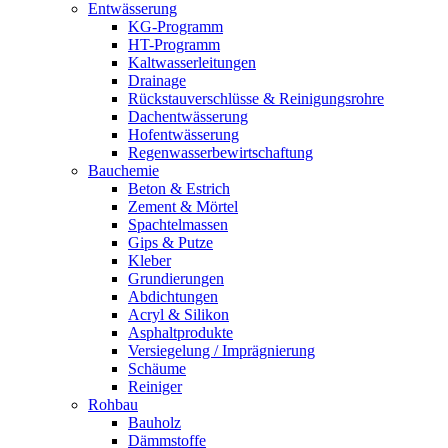
Entwässerung
KG-Programm
HT-Programm
Kaltwasserleitungen
Drainage
Rückstauverschlüsse & Reinigungsrohre
Dachentwässerung
Hofentwässerung
Regenwasserbewirtschaftung
Bauchemie
Beton & Estrich
Zement & Mörtel
Spachtelmassen
Gips & Putze
Kleber
Grundierungen
Abdichtungen
Acryl & Silikon
Asphaltprodukte
Versiegelung / Imprägnierung
Schäume
Reiniger
Rohbau
Bauholz
Dämmstoffe