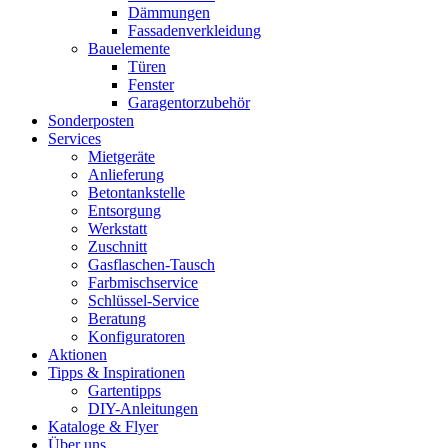
Dämmungen
Fassadenverkleidung
Bauelemente
Türen
Fenster
Garagentorzubehör
Sonderposten
Services
Mietgeräte
Anlieferung
Betontankstelle
Entsorgung
Werkstatt
Zuschnitt
Gasflaschen-Tausch
Farbmischservice
Schlüssel-Service
Beratung
Konfiguratoren
Aktionen
Tipps & Inspirationen
Gartentipps
DIY-Anleitungen
Kataloge & Flyer
Über uns