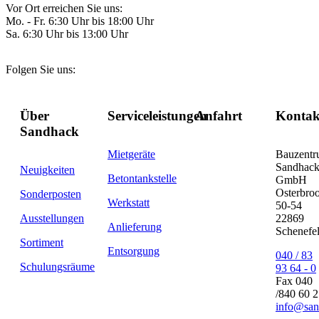
Vor Ort erreichen Sie uns:
Mo. - Fr. 6:30 Uhr bis 18:00 Uhr
Sa. 6:30 Uhr bis 13:00 Uhr
Folgen Sie uns:
Über
Serviceleistungen
Anfahrt
Kontak
Sandhack
Mietgeräte
Bauzent
Sandhac
Neuigkeiten
Betontankstelle
GmbH
Osterbro
Sonderposten
Werkstatt
50-54
Ausstellungen
22869
Anlieferung
Schenefe
Sortiment
Entsorgung
040 / 83
Schulungsräume
93 64 - 0
Fax 040
/840 60 
info@san