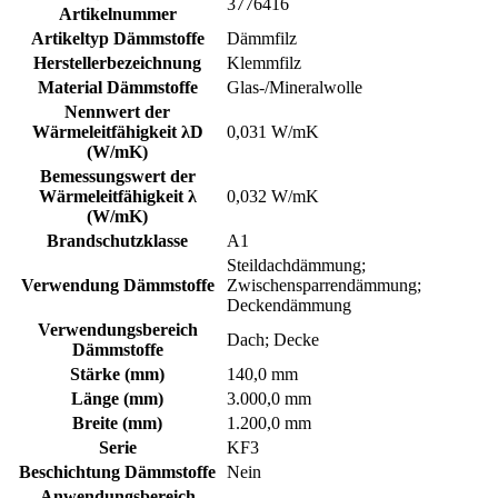
3776416
Artikelnummer
Artikeltyp Dämmstoffe
Dämmfilz
Herstellerbezeichnung
Klemmfilz
Material Dämmstoffe
Glas-/Mineralwolle
Nennwert der
Wärmeleitfähigkeit λD
0,031 W/mK
(W/mK)
Bemessungswert der
Wärmeleitfähigkeit λ
0,032 W/mK
(W/mK)
Brandschutzklasse
A1
Steildachdämmung;
Verwendung Dämmstoffe
Zwischensparrendämmung;
Deckendämmung
Verwendungsbereich
Dach; Decke
Dämmstoffe
Stärke (mm)
140,0 mm
Länge (mm)
3.000,0 mm
Breite (mm)
1.200,0 mm
Serie
KF3
Beschichtung Dämmstoffe
Nein
Anwendungsbereich