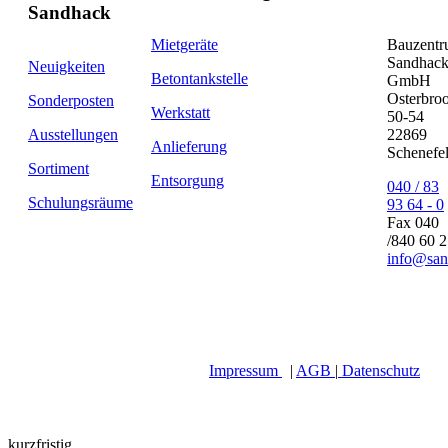
Sandhack
Mietgeräte
Bauzent
Sandhac
Neuigkeiten
Betontankstelle
GmbH
Osterbro
Sonderposten
Werkstatt
50-54
Ausstellungen
22869
Anlieferung
Schenefe
Sortiment
Entsorgung
040 / 83
Schulungsräume
93 64 - 0
Fax 040
/840 60 
info@san
Impressum
|
AGB
|
Datenschutz
kurzfristig