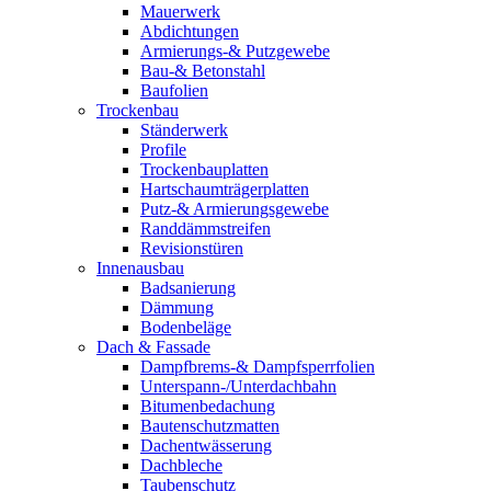
Mauerwerk
Abdichtungen
Armierungs-& Putzgewebe
Bau-& Betonstahl
Baufolien
Trockenbau
Ständerwerk
Profile
Trockenbauplatten
Hartschaumträgerplatten
Putz-& Armierungsgewebe
Randdämmstreifen
Revisionstüren
Innenausbau
Badsanierung
Dämmung
Bodenbeläge
Dach & Fassade
Dampfbrems-& Dampfsperrfolien
Unterspann-/Unterdachbahn
Bitumenbedachung
Bautenschutzmatten
Dachentwässerung
Dachbleche
Taubenschutz