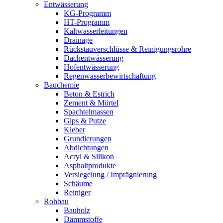
Entwässerung
KG-Programm
HT-Programm
Kaltwasserleitungen
Drainage
Rückstauverschlüsse & Reinigungsrohre
Dachentwässerung
Hofentwässerung
Regenwasserbewirtschaftung
Bauchemie
Beton & Estrich
Zement & Mörtel
Spachtelmassen
Gips & Putze
Kleber
Grundierungen
Abdichtungen
Acryl & Silikon
Asphaltprodukte
Versiegelung / Imprägnierung
Schäume
Reiniger
Rohbau
Bauholz
Dämmstoffe