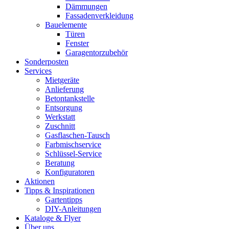
Dämmungen
Fassadenverkleidung
Bauelemente
Türen
Fenster
Garagentorzubehör
Sonderposten
Services
Mietgeräte
Anlieferung
Betontankstelle
Entsorgung
Werkstatt
Zuschnitt
Gasflaschen-Tausch
Farbmischservice
Schlüssel-Service
Beratung
Konfiguratoren
Aktionen
Tipps & Inspirationen
Gartentipps
DIY-Anleitungen
Kataloge & Flyer
Über uns