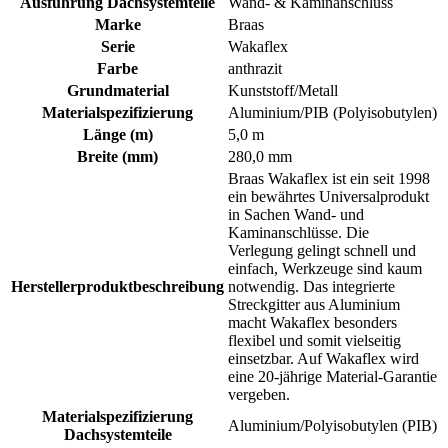
Ausführung Dachsystemteile
Wand- & Kaminanschluss
Marke
Braas
Serie
Wakaflex
Farbe
anthrazit
Grundmaterial
Kunststoff/Metall
Materialspezifizierung
Aluminium/PIB (Polyisobutylen)
Länge (m)
5,0 m
Breite (mm)
280,0 mm
Braas Wakaflex ist ein seit 1998
ein bewährtes Universalprodukt
in Sachen Wand- und
Kaminanschlüsse. Die
Verlegung gelingt schnell und
einfach, Werkzeuge sind kaum
Herstellerproduktbeschreibung
notwendig. Das integrierte
Streckgitter aus Aluminium
macht Wakaflex besonders
flexibel und somit vielseitig
einsetzbar. Auf Wakaflex wird
eine 20-jährige Material-Garantie
vergeben.
Materialspezifizierung
Aluminium/Polyisobutylen (PIB)
Dachsystemteile