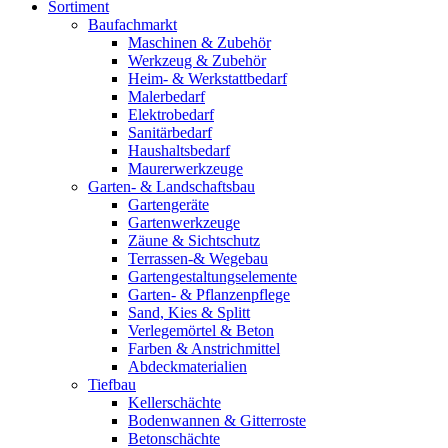
Sortiment
Baufachmarkt
Maschinen & Zubehör
Werkzeug & Zubehör
Heim- & Werkstattbedarf
Malerbedarf
Elektrobedarf
Sanitärbedarf
Haushaltsbedarf
Maurerwerkzeuge
Garten- & Landschaftsbau
Gartengeräte
Gartenwerkzeuge
Zäune & Sichtschutz
Terrassen-& Wegebau
Gartengestaltungselemente
Garten- & Pflanzenpflege
Sand, Kies & Splitt
Verlegemörtel & Beton
Farben & Anstrichmittel
Abdeckmaterialien
Tiefbau
Kellerschächte
Bodenwannen & Gitterroste
Betonschächte