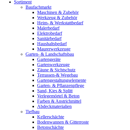
Sortiment
Baufachmarkt
Maschinen & Zubehör
Werkzeug & Zubehör
Heim- & Werkstattbedarf
Malerbedarf
Elektrobedarf
Sanitärbedarf
Haushaltsbedarf
Maurerwerkzeuge
Garten- & Landschaftsbau
Gartengeräte
Gartenwerkzeuge
Zäune & Sichtschutz
Terrassen-& Wegebau
Gartengestaltungselemente
Garten- & Pflanzenpflege
Sand, Kies & Splitt
Verlegemörtel & Beton
Farben & Anstrichmittel
Abdeckmaterialien
Tiefbau
Kellerschächte
Bodenwannen & Gitterroste
Betonschächte