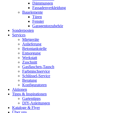
Dämmungen
Fassadenverkleidung
Bauelemente
Türen
Fenster
Garagentorzubehör
Sonderposten
Services
Mietgeräte
Anlieferung
Betontankstelle
Entsorgung
Werkstatt
Zuschnitt
Gasflaschen-Tausch
Farbmischservice
Schlüssel-Service
Beratung
Konfiguratoren
Aktionen
Tipps & Inspirationen
Gartentipps
DIY-Anleitungen
Kataloge & Flyer
Über uns