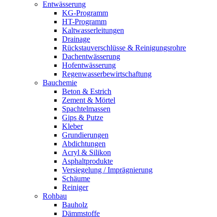
Entwässerung
KG-Programm
HT-Programm
Kaltwasserleitungen
Drainage
Rückstauverschlüsse & Reinigungsrohre
Dachentwässerung
Hofentwässerung
Regenwasserbewirtschaftung
Bauchemie
Beton & Estrich
Zement & Mörtel
Spachtelmassen
Gips & Putze
Kleber
Grundierungen
Abdichtungen
Acryl & Silikon
Asphaltprodukte
Versiegelung / Imprägnierung
Schäume
Reiniger
Rohbau
Bauholz
Dämmstoffe