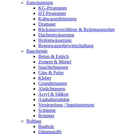
Entwässerung
KG-Programm
HT-Programm
Kaltwasserleitungen
Drainage
Rückstauverschlüsse & Reinigungsrohre
Dachentwässerung
Hofentwässerung
Regenwasserbewirtschaftung
Bauchemie
Beton & Estrich
Zement & Mörtel
Spachtelmassen
Gips & Putze
Kleber
Grundierungen
Abdichtungen
Acryl & Silikon
Asphaltprodukte
Versiegelung / Imprägnierung
Schäume
Reiniger
Rohbau
Bauholz
Dämmstoffe