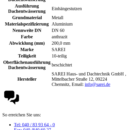
Ausführung
Einhängestutzen
Dachentwässerung
Grundmaterial
Metall
Materialspezifizierung
Aluminium
Nennweite DN
DN 60
Farbe
anthrazit
Abwicklung (mm)
200,0 mm
Marke
SAREI
Teiligkeit
10-teilig
Oberflächenausführung
beschichtet
Dachentwässerung
SAREI Haus- und Dachtechnik GmbH ,
Hersteller
Mittelbacher Straße 12, 09224
Chemnitz, Email:
info@sarei.de
So erreichen Sie uns:
Tel: 040 / 83 93 64 - 0
Fax: 040 /840 60 27