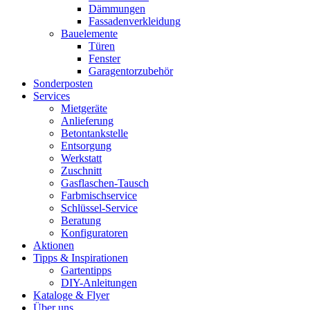
Dämmungen
Fassadenverkleidung
Bauelemente
Türen
Fenster
Garagentorzubehör
Sonderposten
Services
Mietgeräte
Anlieferung
Betontankstelle
Entsorgung
Werkstatt
Zuschnitt
Gasflaschen-Tausch
Farbmischservice
Schlüssel-Service
Beratung
Konfiguratoren
Aktionen
Tipps & Inspirationen
Gartentipps
DIY-Anleitungen
Kataloge & Flyer
Über uns