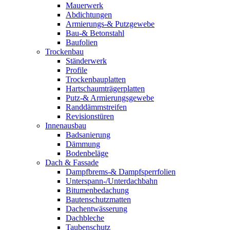
Mauerwerk
Abdichtungen
Armierungs-& Putzgewebe
Bau-& Betonstahl
Baufolien
Trockenbau
Ständerwerk
Profile
Trockenbauplatten
Hartschaumträgerplatten
Putz-& Armierungsgewebe
Randdämmstreifen
Revisionstüren
Innenausbau
Badsanierung
Dämmung
Bodenbeläge
Dach & Fassade
Dampfbrems-& Dampfsperrfolien
Unterspann-/Unterdachbahn
Bitumenbedachung
Bautenschutzmatten
Dachentwässerung
Dachbleche
Taubenschutz