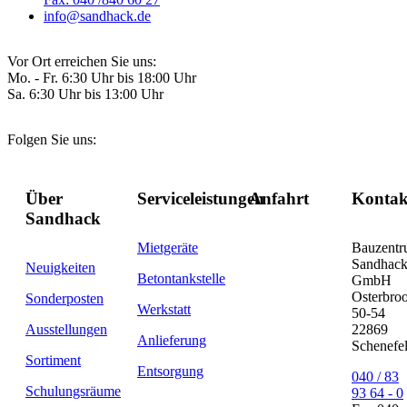
info@sandhack.de
Vor Ort erreichen Sie uns:
Mo. - Fr. 6:30 Uhr bis 18:00 Uhr
Sa. 6:30 Uhr bis 13:00 Uhr
Folgen Sie uns:
Über
Serviceleistungen
Anfahrt
Kontak
Sandhack
Mietgeräte
Bauzent
Sandhac
Neuigkeiten
Betontankstelle
GmbH
Osterbro
Sonderposten
Werkstatt
50-54
Ausstellungen
22869
Anlieferung
Schenefe
Sortiment
Entsorgung
040 / 83
Schulungsräume
93 64 - 0