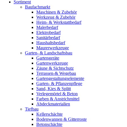
Sortiment
Baufachmarkt
Maschinen & Zubehör
Werkzeug & Zubehör
Heim- & Werkstattbedarf
Malerbedarf
Elektrobedarf
Sanitärbedarf
Haushaltsbedarf
Maurerwerkzeuge
Garten- & Landschaftsbau
Gartengeräte
Gartenwerkzeuge
Zäune & Sichtschutz
Terrassen-& Wegebau
Gartengestaltungselemente
Garten- & Pflanzenpflege
Sand, Kies & Splitt
Verlegemörtel & Beton
Farben & Anstrichmittel
Abdeckmaterialien
Tiefbau
Kellerschächte
Bodenwannen & Gitterroste
Betonschächte