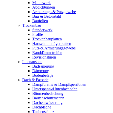
Mauerwerk
Abdichtungen
Armierungs-& Putzgewebe
Bau-& Betonstahl
Baufolien
Trockenbau
Ständerwerk
Profile
Trockenbauplatten
Hartschaumträgerplatten
Putz-& Armierungsgewebe
Randdämmstreifen
Revisionstüren
Innenausbau
Badsanierung
Dämmung
Bodenbeläge
Dach & Fassade
Dampfbrems-& Dampfsperrfolien
Unterspann-/Unterdachbahn
Bitumenbedachung
Bautenschutzmatten
Dachentwässerung
Dachbleche
Taubenschutz