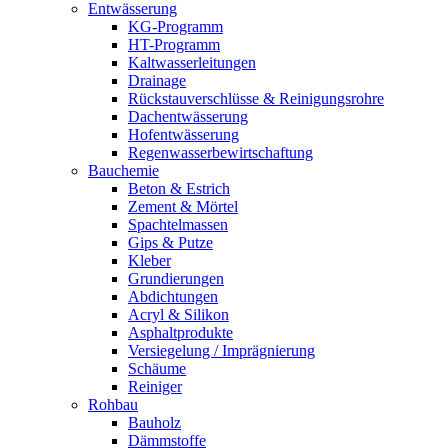
Entwässerung
KG-Programm
HT-Programm
Kaltwasserleitungen
Drainage
Rückstauverschlüsse & Reinigungsrohre
Dachentwässerung
Hofentwässerung
Regenwasserbewirtschaftung
Bauchemie
Beton & Estrich
Zement & Mörtel
Spachtelmassen
Gips & Putze
Kleber
Grundierungen
Abdichtungen
Acryl & Silikon
Asphaltprodukte
Versiegelung / Imprägnierung
Schäume
Reiniger
Rohbau
Bauholz
Dämmstoffe