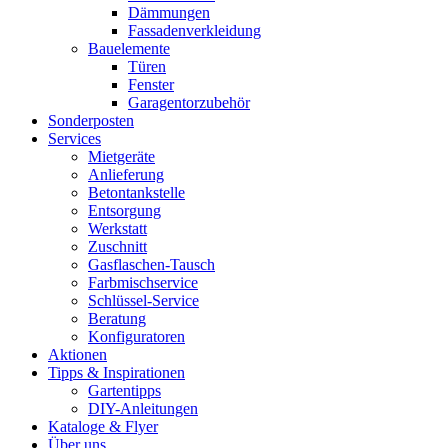
Dämmungen
Fassadenverkleidung
Bauelemente
Türen
Fenster
Garagentorzubehör
Sonderposten
Services
Mietgeräte
Anlieferung
Betontankstelle
Entsorgung
Werkstatt
Zuschnitt
Gasflaschen-Tausch
Farbmischservice
Schlüssel-Service
Beratung
Konfiguratoren
Aktionen
Tipps & Inspirationen
Gartentipps
DIY-Anleitungen
Kataloge & Flyer
Über uns