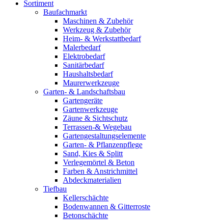
Sortiment
Baufachmarkt
Maschinen & Zubehör
Werkzeug & Zubehör
Heim- & Werkstattbedarf
Malerbedarf
Elektrobedarf
Sanitärbedarf
Haushaltsbedarf
Maurerwerkzeuge
Garten- & Landschaftsbau
Gartengeräte
Gartenwerkzeuge
Zäune & Sichtschutz
Terrassen-& Wegebau
Gartengestaltungselemente
Garten- & Pflanzenpflege
Sand, Kies & Splitt
Verlegemörtel & Beton
Farben & Anstrichmittel
Abdeckmaterialien
Tiefbau
Kellerschächte
Bodenwannen & Gitterroste
Betonschächte