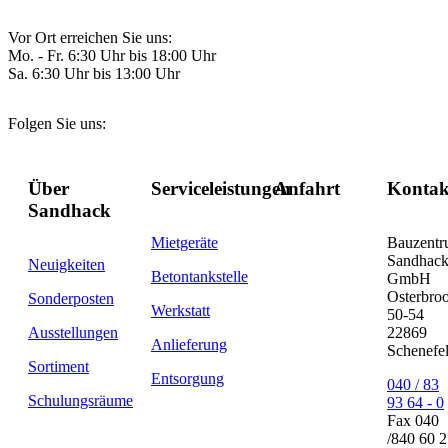
Vor Ort erreichen Sie uns:
Mo. - Fr. 6:30 Uhr bis 18:00 Uhr
Sa. 6:30 Uhr bis 13:00 Uhr
Folgen Sie uns:
Über
Serviceleistungen
Anfahrt
Kontak
Sandhack
Mietgeräte
Bauzent
Sandhac
Neuigkeiten
Betontankstelle
GmbH
Osterbro
Sonderposten
Werkstatt
50-54
Ausstellungen
22869
Anlieferung
Schenefe
Sortiment
Entsorgung
040 / 83
Schulungsräume
93 64 - 0
Fax 040
/840 60 