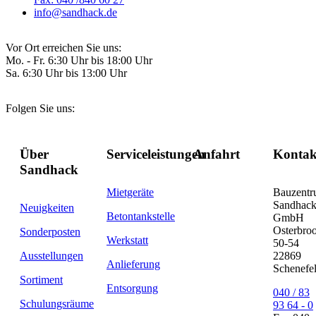
info@sandhack.de
Vor Ort erreichen Sie uns:
Mo. - Fr. 6:30 Uhr bis 18:00 Uhr
Sa. 6:30 Uhr bis 13:00 Uhr
Folgen Sie uns:
Über
Serviceleistungen
Anfahrt
Kontak
Sandhack
Mietgeräte
Bauzent
Sandhac
Neuigkeiten
Betontankstelle
GmbH
Osterbro
Sonderposten
Werkstatt
50-54
Ausstellungen
22869
Anlieferung
Schenefe
Sortiment
Entsorgung
040 / 83
Schulungsräume
93 64 - 0