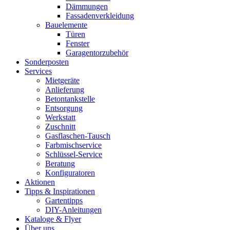
Dämmungen
Fassadenverkleidung
Bauelemente
Türen
Fenster
Garagentorzubehör
Sonderposten
Services
Mietgeräte
Anlieferung
Betontankstelle
Entsorgung
Werkstatt
Zuschnitt
Gasflaschen-Tausch
Farbmischservice
Schlüssel-Service
Beratung
Konfiguratoren
Aktionen
Tipps & Inspirationen
Gartentipps
DIY-Anleitungen
Kataloge & Flyer
Über uns