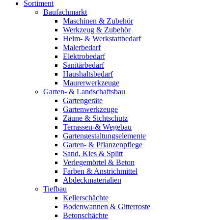
Sortiment
Baufachmarkt
Maschinen & Zubehör
Werkzeug & Zubehör
Heim- & Werkstattbedarf
Malerbedarf
Elektrobedarf
Sanitärbedarf
Haushaltsbedarf
Maurerwerkzeuge
Garten- & Landschaftsbau
Gartengeräte
Gartenwerkzeuge
Zäune & Sichtschutz
Terrassen-& Wegebau
Gartengestaltungselemente
Garten- & Pflanzenpflege
Sand, Kies & Splitt
Verlegemörtel & Beton
Farben & Anstrichmittel
Abdeckmaterialien
Tiefbau
Kellerschächte
Bodenwannen & Gitterroste
Betonschächte