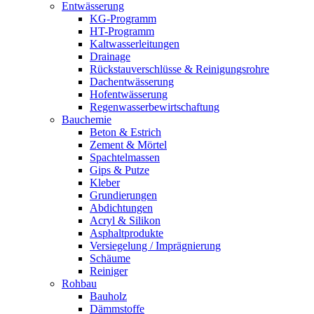
Entwässerung
KG-Programm
HT-Programm
Kaltwasserleitungen
Drainage
Rückstauverschlüsse & Reinigungsrohre
Dachentwässerung
Hofentwässerung
Regenwasserbewirtschaftung
Bauchemie
Beton & Estrich
Zement & Mörtel
Spachtelmassen
Gips & Putze
Kleber
Grundierungen
Abdichtungen
Acryl & Silikon
Asphaltprodukte
Versiegelung / Imprägnierung
Schäume
Reiniger
Rohbau
Bauholz
Dämmstoffe