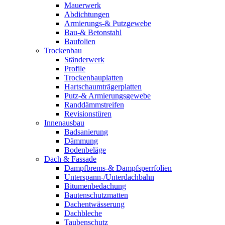
Mauerwerk
Abdichtungen
Armierungs-& Putzgewebe
Bau-& Betonstahl
Baufolien
Trockenbau
Ständerwerk
Profile
Trockenbauplatten
Hartschaumträgerplatten
Putz-& Armierungsgewebe
Randdämmstreifen
Revisionstüren
Innenausbau
Badsanierung
Dämmung
Bodenbeläge
Dach & Fassade
Dampfbrems-& Dampfsperrfolien
Unterspann-/Unterdachbahn
Bitumenbedachung
Bautenschutzmatten
Dachentwässerung
Dachbleche
Taubenschutz